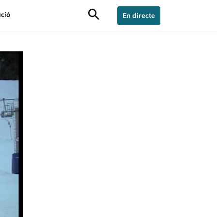
search
ció
En directe