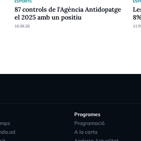
ESPORTS
ESP
87 controls de l'Agència Antidopatge
Le
el 2025 amb un positiu
8
16.06.26
11.0
Programes
emps
Programació
nda.ad
A la carta
sit
Andorra Actualitat