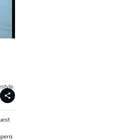
style.
share
uest
spera