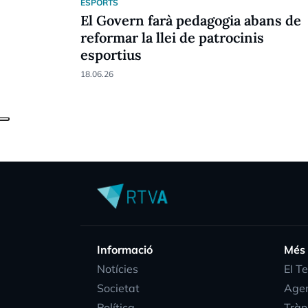
ESPORTS
El Govern farà pedagogia abans de
reformar la llei de patrocinis
esportius
18.06.26
Informació
Més
Notícies
EI T
Societat
Age
Política
Tràn