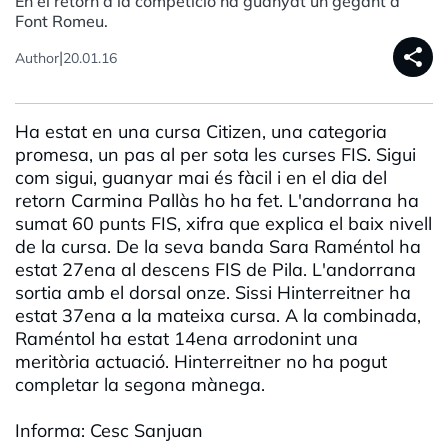
En el retorn a la competició ha guanyat un gegant a
Font Romeu.
share
|
Author
20.01.16
Ha estat en una cursa Citizen, una categoria
promesa, un pas al per sota les curses FIS. Sigui
com sigui, guanyar mai és fàcil i en el dia del
retorn Carmina Pallàs ho ha fet. L'andorrana ha
sumat 60 punts FIS, xifra que explica el baix nivell
de la cursa. De la seva banda Sara Raméntol ha
estat 27ena al descens FIS de Pila. L'andorrana
sortia amb el dorsal onze. Sissi Hinterreitner ha
estat 37ena a la mateixa cursa. A la combinada,
Raméntol ha estat 14ena arrodonint una
meritòria actuació. Hinterreitner no ha pogut
completar la segona mànega.
Informa: Cesc Sanjuan