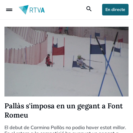
drag_handle
search
En directe
Pallàs s'imposa en un gegant a Font
Romeu
El debut de Carmina Pallàs no podia haver estat millor.