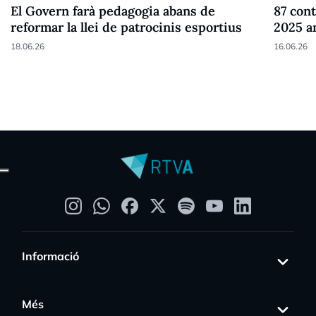
El Govern farà pedagogia abans de
87 cont
reformar la llei de patrocinis esportius
2025 a
18.06.26
16.06.26
Informació
Més