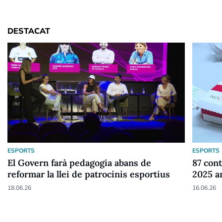
DESTACAT
ESPORTS
ESPORTS
El Govern farà pedagogia abans de
87 cont
reformar la llei de patrocinis esportius
2025 a
18.06.26
16.06.26