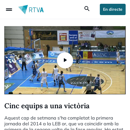
drag_handle
search
En directe
Cinc equips a una victòria
Aquest cap de setmana s'ha completat la primera
jornada del 2014 a la LEB or, que va coincidir amb la
primera de la segona volta de la fase regular. Ha estat