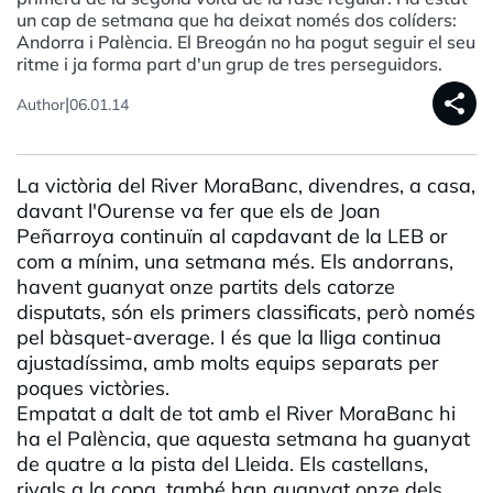
un cap de setmana que ha deixat només dos colíders:
Andorra i Palència. El Breogán no ha pogut seguir el seu
ritme i ja forma part d'un grup de tres perseguidors.
share
|
Author
06.01.14
La victòria del River MoraBanc, divendres, a casa,
davant l'Ourense va fer que els de Joan
Peñarroya continuïn al capdavant de la LEB or
com a mínim, una setmana més. Els andorrans,
havent guanyat onze partits dels catorze
disputats, són els primers classificats, però només
pel bàsquet-average. I és que la lliga continua
ajustadíssima, amb molts equips separats per
poques victòries.
Empatat a dalt de tot amb el River MoraBanc hi
ha el Palència, que aquesta setmana ha guanyat
de quatre a la pista del Lleida. Els castellans,
rivals a la copa, també han guanyat onze dels