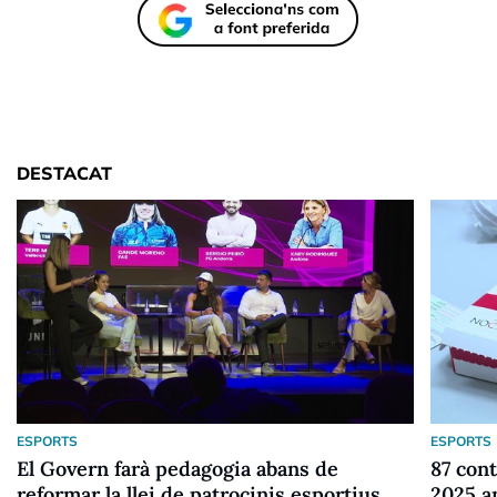
DESTACAT
ESPORTS
ESPORTS
El Govern farà pedagogia abans de
87 cont
reformar la llei de patrocinis esportius
2025 a