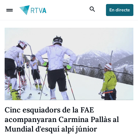
drag_handle
search
En directe
Cinc esquiadors de la FAE
acompanyaran Carmina Pallàs al
Mundial d'esquí alpí júnior