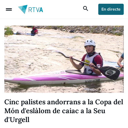
drag_handle
search
En directe
Cinc palistes andorrans a la Copa del
Món d'eslàlom de caiac a la Seu
d'Urgell