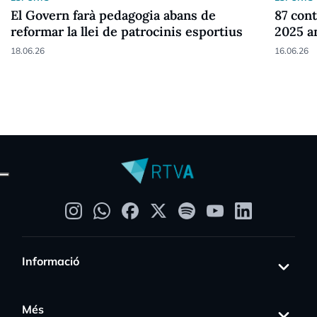
El Govern farà pedagogia abans de
87 cont
reformar la llei de patrocinis esportius
2025 a
18.06.26
16.06.26
Informació
Més