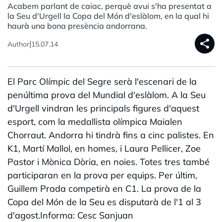
Acabem parlant de caiac, perquè avui s'ha presentat a
la Seu d'Urgell la Copa del Món d'eslàlom, en la qual hi
haurà una bona presència andorrana.
share
|
Author
15.07.14
El Parc Olímpic del Segre serà l'escenari de la
penúltima prova del Mundial d'eslàlom. A la Seu
d'Urgell vindran les principals figures d'aquest
esport, com la medallista olímpica Maialen
Chorraut. Andorra hi tindrà fins a cinc palistes. En
K1, Martí Mallol, en homes, i Laura Pellicer, Zoe
Pastor i Mònica Dòria, en noies. Totes tres també
participaran en la prova per equips. Per últim,
Guillem Prada competirà en C1. La prova de la
Copa del Món de la Seu es disputarà de l'1 al 3
d'agost.Informa: Cesc Sanjuan