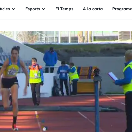
ícies
Esports
EI Temps
A la carta
Programa