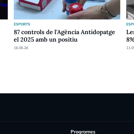
ESPORTS
ESP
87 controls de l'Agència Antidopatge
Le
el 2025 amb un positiu
8
16.06.26
11.0
Programes