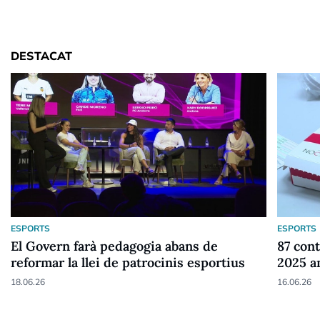
DESTACAT
ESPORTS
ESPORTS
El Govern farà pedagogia abans de
87 cont
reformar la llei de patrocinis esportius
2025 a
18.06.26
16.06.26