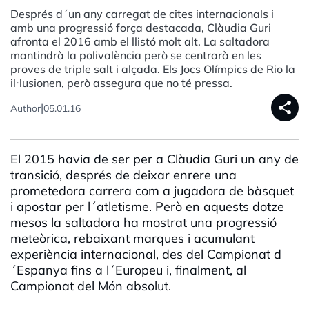
Després d´un any carregat de cites internacionals i
amb una progressió força destacada, Clàudia Guri
afronta el 2016 amb el llistó molt alt. La saltadora
mantindrà la polivalència però se centrarà en les
proves de triple salt i alçada. Els Jocs Olímpics de Rio la
il·lusionen, però assegura que no té pressa.
share
|
Author
05.01.16
El 2015 havia de ser per a Clàudia Guri un any de
transició, després de deixar enrere una
prometedora carrera com a jugadora de bàsquet
i apostar per l´atletisme. Però en aquests dotze
mesos la saltadora ha mostrat una progressió
meteòrica, rebaixant marques i acumulant
experiència internacional, des del Campionat d
´Espanya fins a l´Europeu i, finalment, al
Campionat del Món absolut.