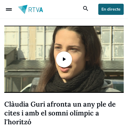
drag_handle
search
En directe
Clàudia Guri afronta un any ple de
cites i amb el somni olímpic a
l'horitzó