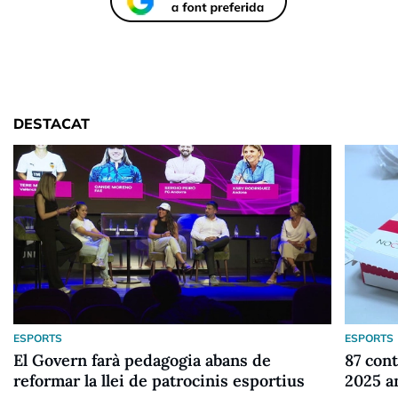
DESTACAT
ESPORTS
ESPORTS
El Govern farà pedagogia abans de
87 cont
reformar la llei de patrocinis esportius
2025 a