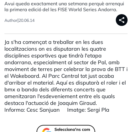
Avui queda exactament una setmana perquè arrenqui
la primera edició del les FISE World Series Andorra.
share
|
Author
20.06.14
Ja s'ha començat a treballar en les dues
localitzacions on es disputaran les quatre
disciplines esportives que tindrà l'etapa
andorrana, especialment al sector de Pal, amb
moviment de terres per celebrar la prova de BTT i
el Wakeboard. Al Parc Central tot just acaba
d'arribar el material. Aquí es disputarà el roler i el
bmx a banda dels diferents concerts que
amenitzaran l'esdeveniement entre els quals
destaca l'actuació de Joaquim Giraud.
Informa: Cesc Sanjuan Imatge: Sergi Pla