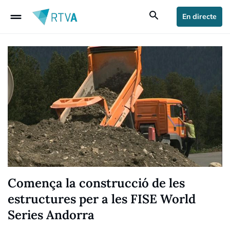
drag_handle
search
En directe
Comença la construcció de les
estructures per a les FISE World
Series Andorra