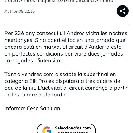
trofeu Andros d'aquest 2016 al Circuit d'Andorra.
share
|
Author
09.12.16
Per 22è any consecutiu l'Andros visita les nostres
muntanyes. S'ha obert el foc en una jornada que
encara està en marxa. El circuit d'Andorra està
en perfectes condicions per viure dues jornades
carregades d'intensitat.
Tant divendres com dissabte la superfinal en
categoria Elit Pro es disputarà a tres quarts de
deu de la nit. L'activitat al circuit comença a partir
de les quatre de la tarda.
Informa: Cesc Sanjuan