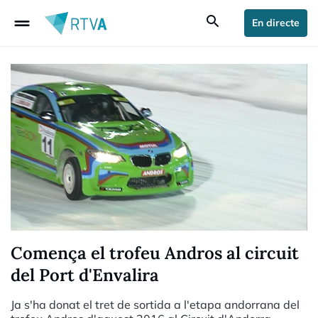
drag_handle
search
En directe
Comença el trofeu Andros al circuit
del Port d'Envalira
Ja s'ha donat el tret de sortida a l'etapa andorrana del