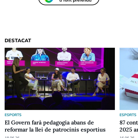
DESTACAT
ESPORTS
ESPORTS
El Govern farà pedagogia abans de
87 cont
reformar la llei de patrocinis esportius
2025 a
18.06.26
16.06.26