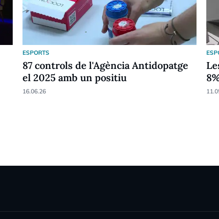
ESPORTS
ESP
87 controls de l'Agència Antidopatge
Le
el 2025 amb un positiu
8
16.06.26
11.0