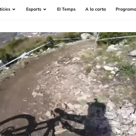
ícies
Esports
EI Temps
A la carta
Programa