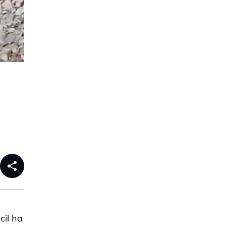
share
cil ha