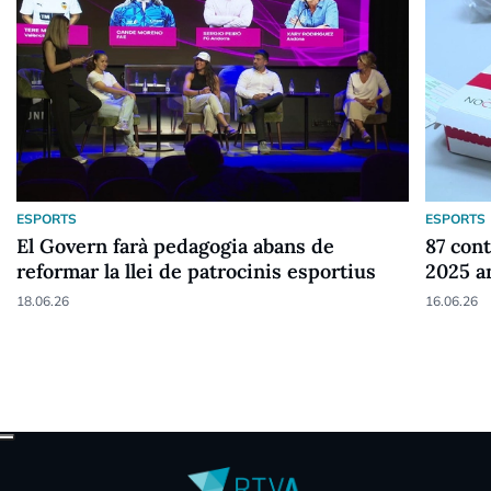
ESPORTS
ESPORTS
El Govern farà pedagogia abans de
87 cont
reformar la llei de patrocinis esportius
2025 a
18.06.26
16.06.26