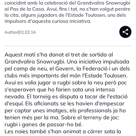
coincidint amb la celebració del Grandvalira Snowrugbi
al Pas de la Casa. Avui, fins i tot, no s'han volgut perdre
la cita, alguns jugadors de l'Estade Toulosen, uns dels
impulsors d'aquesta curiosa iniciativa.
share
|
Author
01.02.14
Aquest matí s'ha donat el tret de sortida al
Grandvalira Snowrugbi. Una iniciativa impulsada
pel camp de neu, el Govern, la Federació i un dels
clubs més importants del món l'Estade Toulosen.
Avui es volia jugar a rugbi sobre la neu però poc
s'esperaven que ho farien sota una intensa
nevada. El torneig es disputa a tocar de l'estació
d'esquí. Els aficionats se les havien d'empescar
per captar unes imatges, els professionals ja ho
tenien més per la ma. Sobre el terreny de joc:
rugbi i ganes de passar-ho bé.
Les noies també s'han animat a córrer sota la