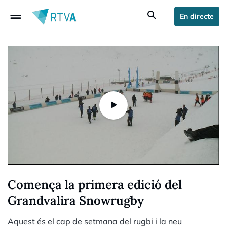
drag_handle
search
En directe
Comença la primera edició del
Grandvalira Snowrugby
Aquest és el cap de setmana del rugbi i la neu