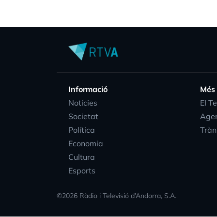
Informació
Més
Notícies
EI T
Societat
Age
Política
Tràn
Economia
Cultura
Esports
©
2026
Ràdio i Televisió d’Andorra, S.A.