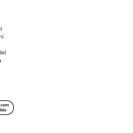
a
ni
del
a