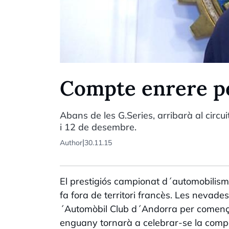
Compte enrere pe
Abans de les G.Series, arribarà al circu
i 12 de desembre.
|
Author
30.11.15
El prestigiós campionat d´automobilis
fa fora de territori francès. Les nevade
´Automòbil Club d´Andorra per comença
enguany tornarà a celebrar-se la compet