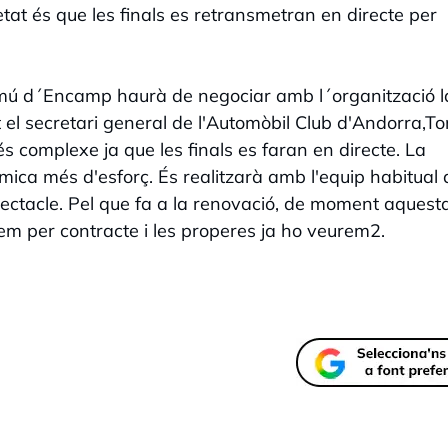
tat és que les finals es retransmetran en directe per
omú d´Encamp haurà de negociar amb l´organització l
at el secretari general de l'Automòbil Club d'Andorra,To
 complexe ja que les finals es faran en directe. La
a mica més d'esforç. És realitzarà amb l'equip habitual 
pectacle. Pel que fa a la renovació, de moment aquest
em per contracte i les properes ja ho veurem2.