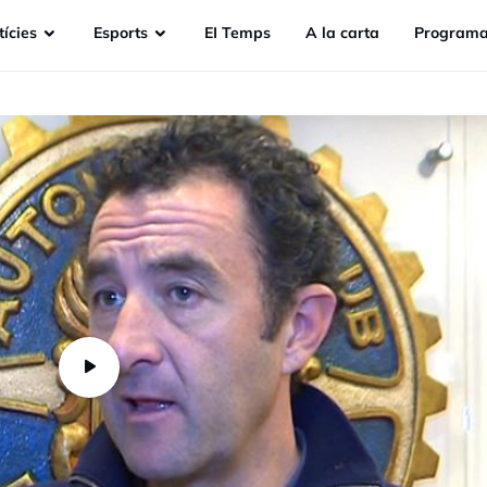
ícies
Esports
EI Temps
A la carta
Programa