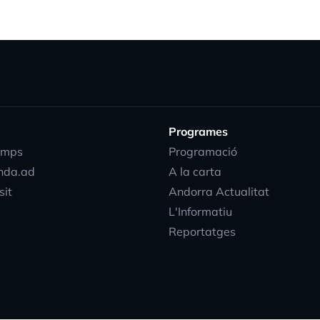
Programes
emps
Programació
nda.ad
A la carta
sit
Andorra Actualitat
L'Informatiu
Reportatges