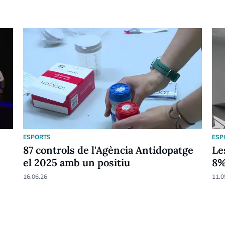
ESPORTS
ESP
87 controls de l'Agència Antidopatge
Le
el 2025 amb un positiu
8
16.06.26
11.0