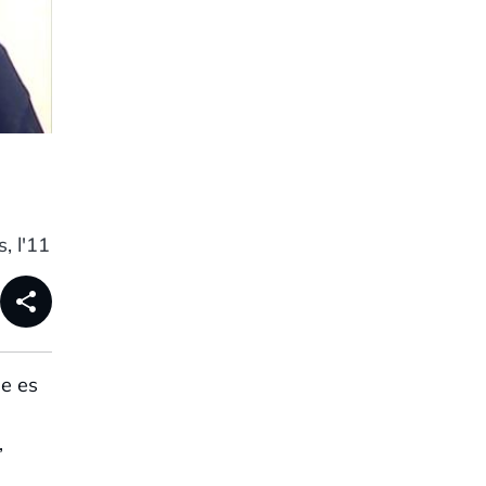
, l'11
share
e es
,