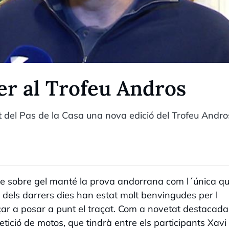
r al Trofeu Andros
it del Pas de la Casa una nova edició del Trofeu Andros
me sobre gel manté la prova andorrana com l´única qu
s dels darrers dies han estat molt benvingudes per l
r a posar a punt el traçat. Com a novetat destacada
ició de motos, que tindrà entre els participants Xavi