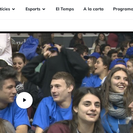
ícies
Esports
EI Temps
A la carta
Programa