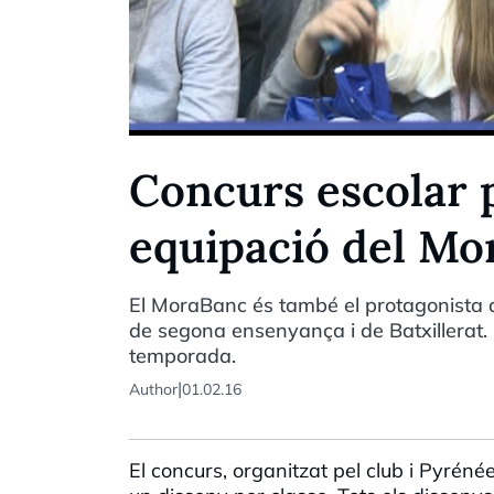
Concurs escolar p
equipació del M
El MoraBanc és també el protagonista d
de segona ensenyança i de Batxillerat. 
temporada.
|
Author
01.02.16
El concurs, organitzat pel club i Pyréné