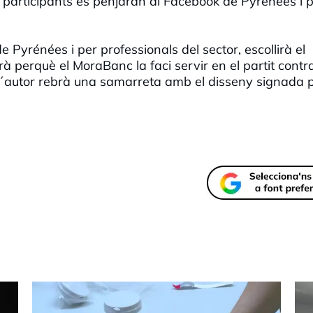
s participants es penjaran al Facebook de Pyrénées i 
 Pyrénées i per professionals del sector, escollirà el
 perquè el MoraBanc la faci servir en el partit contra
 i l´autor rebrà una samarreta amb el disseny signada 