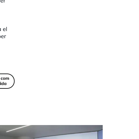
per
 el
per