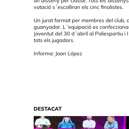
un disseny per classe. Tots els disseny
votació s´escolliran els cinc finalistes.
Un jurat format per membres del club, de
guanyador. L´equipació es confeccionarà
Joventut del 30 d´abril al Poliesportiu
tots els jugadors.
Informa: Joan López
DESTACAT