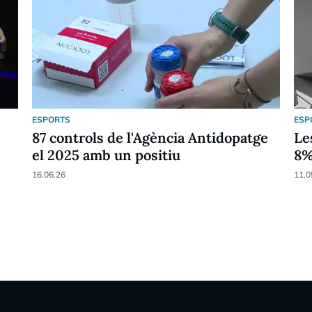
ESPORTS
ESP
87 controls de l'Agència Antidopatge
Le
el 2025 amb un positiu
8
16.06.26
11.0