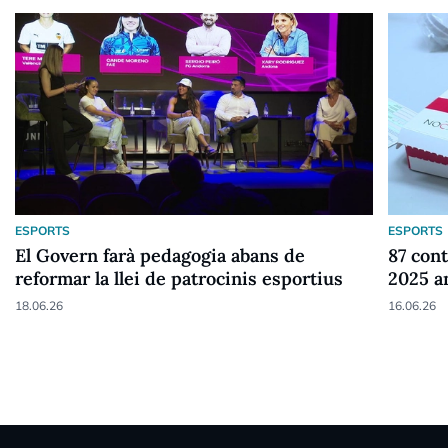
ESPORTS
ESPORTS
El Govern farà pedagogia abans de
87 cont
reformar la llei de patrocinis esportius
2025 a
18.06.26
16.06.26