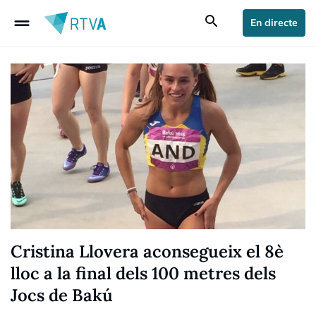
drag_handle
search
En directe
Cristina Llovera aconsegueix el 8è
lloc a la final dels 100 metres dels
Jocs de Bakú