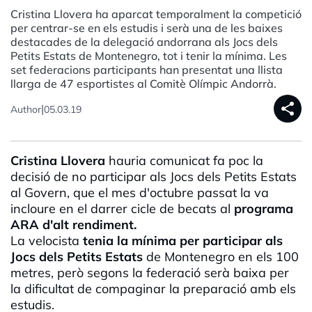
Cristina Llovera ha aparcat temporalment la competició
per centrar-se en els estudis i serà una de les baixes
destacades de la delegació andorrana als Jocs dels
Petits Estats de Montenegro, tot i tenir la mínima. Les
set federacions participants han presentat una llista
llarga de 47 esportistes al Comitè Olímpic Andorrà.
share
|
Author
05.03.19
Cristina
Llovera
hauria
comunicat
fa
poc
la
decisió
de no participar
als
Jocs
dels
Petits
Estats
al
Govern
, que el mes
d'octubre
passat
la va
incloure
en el
darrer
cicle de
becats
al
programa
ARA
d'alt
rendiment
.
La
velocista
tenia la mínima
per
participar
als
Jocs
dels
Petits
Estats
de Montenegro en
els
100
metres
,
però
segons
la
federació
serà
baixa
per
la
dificultat
de compaginar la
preparació
amb
els
estudis
.