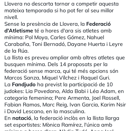
Llovera
no descarta tornar a competir aquesta
mateixa
temporada si
ho
pot
fer al
seu
millor
nivell
.
Sense
la
presència
de
Llovera
, la
Federació
d'Atletisme
té a
hores
d'ara
sis
atletes
amb
mínima: Pol Moya,
Carles
Gómez,
Nahuel
Carabaña
,
Toni
Bernadó
,
Dayane
Huerta i
Leyre
de la Rúa.
La
llista
es
preveu
ampliar
amb
altres
atletes
que
busquen mínima.
Dels
14
proposats
per
la
federació
sense
marca, qui té
més
opcions
són
Marcos
Sanza
,
Miquel
Vílchez
i Raquel
Guri
.
La
Fandjudo
ha
previst
la
participació
de 10
judokes
:
Lia
Povedano
,
Alda
Babi i
Léa
Adam
, en
categoria
femenina;
Pere
Armenta
,
Joel
Rossell
,
Fabian
Ramos, Marc
Reig
,
Ivan
Garcia
,
Karim
Nsir
i David
Lescano
, en la masculina.
En
natació
, la
federació
inclòs
en la
llista
llarga
set
esportistes
:
Mònica
Ramírez,
l'única
amb