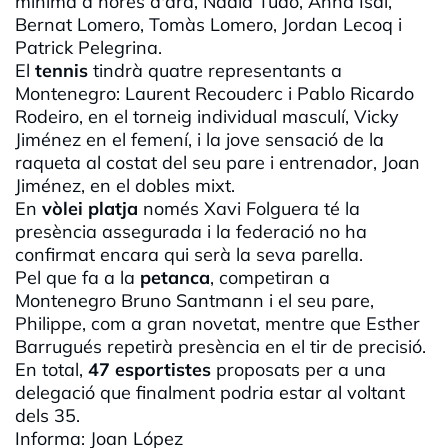
mínima a
hores
d'ara
,
Nàdia
Tudó
, Anna
Isal
,
Bernat
Lomero
,
Tomàs
Lomero
,
Jordan
Lecoq
i
Patrick
Pelegrina
.
El
tennis
tindrà
quatre
representants
a
Montenegro:
Laurent
Recouderc
i Pablo Ricardo
Rodeiro
, en el
torneig
individual
masculí
,
Vicky
Jiménez en el
femení
, i la
jove
sensació
de la
raqueta al
costat
del
seu
pare i entrenador, Joan
Jiménez, en el dobles
mixt
.
En
vòlei
platja
només
Xavi
Folguera
té la
presència
assegurada
i la
federació
no ha
confirmat
encara qui
serà
la
seva
parella.
Pel
que fa a la
petanca
,
competiran
a
Montenegro Bruno
Santmann
i el
seu
pare,
Philippe
,
com
a gran
novetat
,
mentre
que Esther
Barrugués
repetirà
presència
en el
tir
de
precisió
.
En total,
47
esportistes
proposats
per
a una
delegació
que
finalment
podria
estar al
voltant
dels
35.
Informa: Joan López