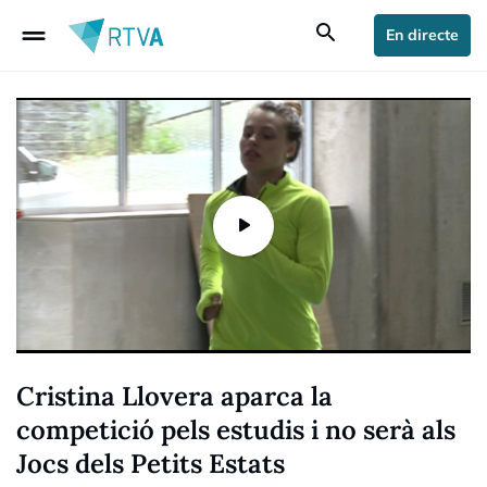
drag_handle
search
En directe
Cristina Llovera aparca la
competició pels estudis i no serà als
Jocs dels Petits Estats