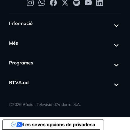
Informació
Més
Programes
RTVA.ad
©
2026
Ràdio i Televisió d’Andorra, S.A.
Les seves opcions de privadesa