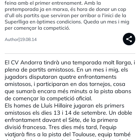
feina amb el primer entrenament. Amb la
pretemporada ja en marxa, és hora de donar un cop
d'ull als partits que serviran per arribar a l'inici de la
Superlliga en òptimes condicions. Queda un mes i mig
per començar la competició.
share
|
Author
19.08.14
El CV Andorra tindrà una temporada molt llarga, i
plena de partits amistosos. En un mes i mig, els
jugadors disputaran quatre enfrontaments
amistosos, i participaran en dos tornejos, cosa
que sumarà encara més minuts a la pista abans
de començar la competició oficial.
Els homes de Lluís Hillaire jugaran els primers
amistosos els dies 13 i 14 de setembre. Un doble
enfrontament davant el Sète, de la primera
divisió francesa. Tres dies més tard, l'equip
viatjarà fins a la pista del Toulouse, equip també