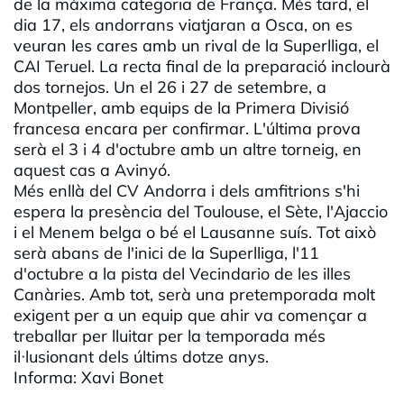
de la màxima categoria de França. Més tard, el
dia 17, els andorrans viatjaran a Osca, on es
veuran les cares amb un rival de la Superlliga, el
CAI Teruel. La recta final de la preparació inclourà
dos tornejos. Un el 26 i 27 de setembre, a
Montpeller, amb equips de la Primera Divisió
francesa encara per confirmar. L'última prova
serà el 3 i 4 d'octubre amb un altre torneig, en
aquest cas a Avinyó.
Més enllà del CV Andorra i dels amfitrions s'hi
espera la presència del Toulouse, el Sète, l'Ajaccio
i el Menem belga o bé el Lausanne suís. Tot això
serà abans de l'inici de la Superlliga, l'11
d'octubre a la pista del Vecindario de les illes
Canàries. Amb tot, serà una pretemporada molt
exigent per a un equip que ahir va començar a
treballar per lluitar per la temporada més
il·lusionant dels últims dotze anys.
Informa: Xavi Bonet