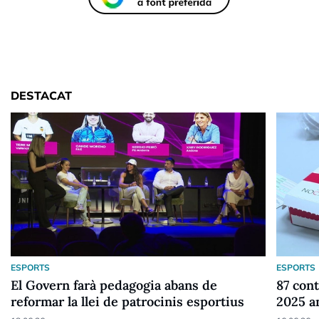
DESTACAT
ESPORTS
ESPORTS
El Govern farà pedagogia abans de
87 cont
reformar la llei de patrocinis esportius
2025 a