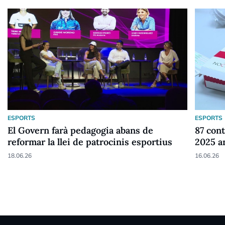
ESPORTS
ESPORTS
El Govern farà pedagogia abans de
87 cont
reformar la llei de patrocinis esportius
2025 a
18.06.26
16.06.26