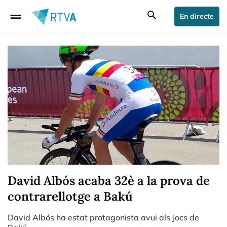
drag_handle
search
En directe
David Albós acaba 32è a la prova de
contrarellotge a Bakú
David Albós ha estat protagonista avui als Jocs de