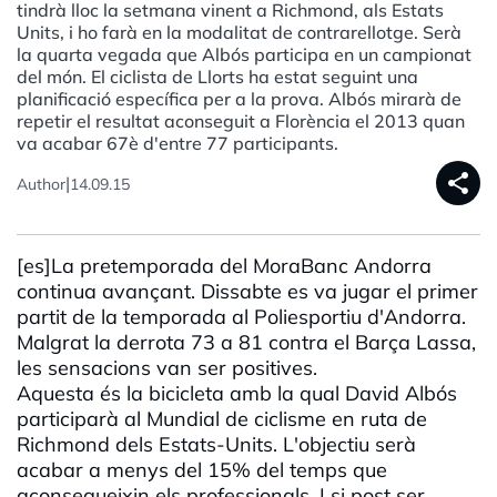
tindrà lloc la setmana vinent a Richmond, als Estats
Units, i ho farà en la modalitat de contrarellotge. Serà
la quarta vegada que Albós participa en un campionat
del món. El ciclista de Llorts ha estat seguint una
planificació específica per a la prova. Albós mirarà de
repetir el resultat aconseguit a Florència el 2013 quan
va acabar 67è d'entre 77 participants.
share
|
Author
14.09.15
[es]La pretemporada del MoraBanc Andorra
continua avançant. Dissabte es va jugar el primer
partit de la temporada al Poliesportiu d'Andorra.
Malgrat la derrota 73 a 81 contra el Barça Lassa,
les sensacions van ser positives.
Aquesta és la bicicleta amb la qual David Albós
participarà al Mundial de ciclisme en ruta de
Richmond dels Estats-Units. L'objectiu serà
acabar a menys del 15% del temps que
aconsegueixin els professionals. I si post ser,