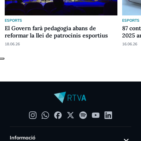
ESPORTS
ESPORTS
El Govern farà pedagogia abans de
87 cont
reformar la llei de patrocinis esportius
2025 a
18.06.26
16.06.26
Informació