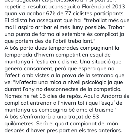
repetir el resultat aconseguit a Florència el 2013
quan va acabar 67è de 77 ciclistes participants.
El ciclista ha assegurat que ha "treballat més que
mai i aspiro arribar el més lluny possible. Trobar
una punta de forma al setembre és complicat ja
que portem des de l’abril treballant."
Albós porta dues temporades compaginant la
temporada d'hivern competint en esquí de
muntanya i l'estiu en ciclisme. Una situació que
genera cansament, però que espera que no
l'afecti amb vistes a la prova de la setmana que
ve: "M’afecta una mica a nivell psicològic ja que
durant l’any no desconnectes de la competició.
Només he fet 15 dies de repòs. Aquí a Andorra és
complicat entrenar a l’hivern tot i que l’esquí de
muntanya es compagina bé amb el truisme."
Albós s'enfrontarà a una traçat de 53
quilòmetres. Serà el quart campionat del món
després d'haver pres part en els tres anteriors.