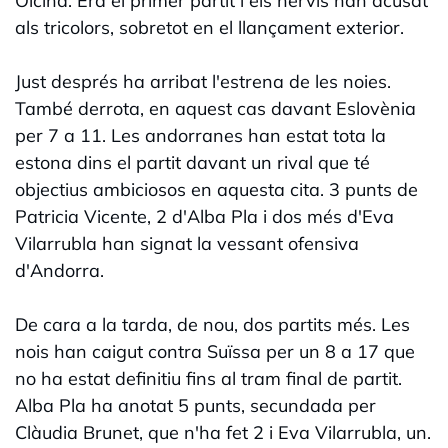
Olcina. Era el primer partit i els nervis han acusat
als tricolors, sobretot en el llançament exterior.
Just després ha arribat l'estrena de les noies.
També derrota, en aquest cas davant Eslovènia
per 7 a 11. Les andorranes han estat tota la
estona dins el partit davant un rival que té
objectius ambiciosos en aquesta cita. 3 punts de
Patricia Vicente, 2 d'Alba Pla i dos més d'Eva
Vilarrubla han signat la vessant ofensiva
d'Andorra.
De cara a la tarda, de nou, dos partits més. Les
nois han caigut contra Suïssa per un 8 a 17 que
no ha estat definitiu fins al tram final de partit.
Alba Pla ha anotat 5 punts, secundada per
Clàudia Brunet, que n'ha fet 2 i Eva Vilarrubla, un.