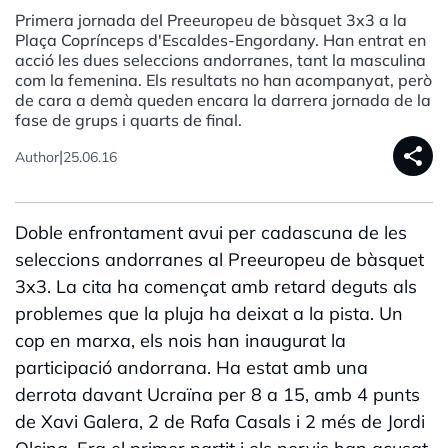
Primera jornada del Preeuropeu de bàsquet 3x3 a la
Plaça Coprínceps d'Escaldes-Engordany. Han entrat en
acció les dues seleccions andorranes, tant la masculina
com la femenina. Els resultats no han acompanyat, però
de cara a demà queden encara la darrera jornada de la
fase de grups i quarts de final.
share
|
Author
25.06.16
Doble enfrontament avui per cadascuna de les
seleccions andorranes al Preeuropeu de bàsquet
3x3. La cita ha començat amb retard deguts als
problemes que la pluja ha deixat a la pista. Un
cop en marxa, els nois han inaugurat la
participació andorrana. Ha estat amb una
derrota davant Ucraïna per 8 a 15, amb 4 punts
de Xavi Galera, 2 de Rafa Casals i 2 més de Jordi