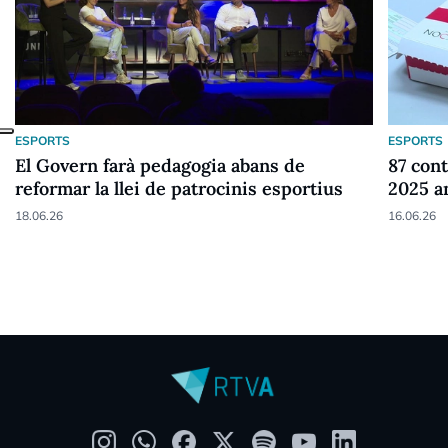
ESPORTS
ESPORTS
El Govern farà pedagogia abans de
87 cont
reformar la llei de patrocinis esportius
2025 a
18.06.26
16.06.26