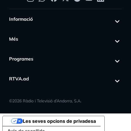
Informació
Més
Programes
RTVA.ad
©
2026
Ràdio i Televisió d’Andorra, S.A.
Les seves opcions de privadesa