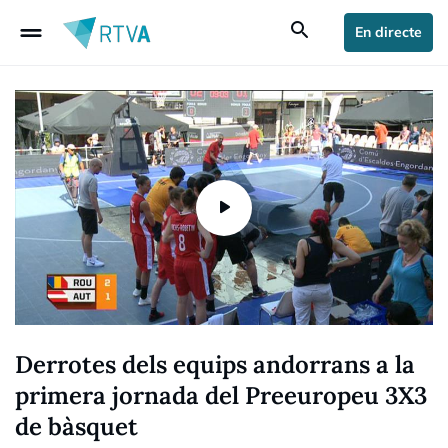
drag_handle
search
En directe
Derrotes dels equips andorrans a la
primera jornada del Preeuropeu 3X3
de bàsquet