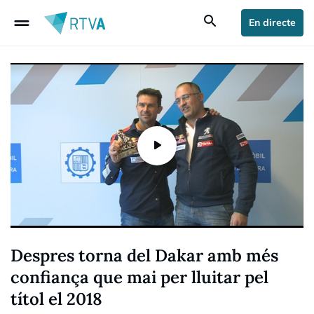
drag_handle
search
En directe
Despres torna del Dakar amb més
confiança que mai per lluitar pel
títol el 2018