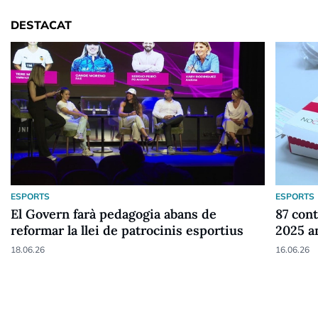
DESTACAT
ESPORTS
ESPORTS
El Govern farà pedagogia abans de
87 cont
reformar la llei de patrocinis esportius
2025 a
18.06.26
16.06.26