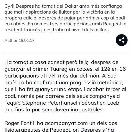
Cyril Despres ha tornat del Dakar amb més confiança
que mai i aspiracions de lluitar per la victòria en la
propera edició, després de pujar per primer cop al podi
en cotxes. En només tres participacions amb Peugeot, el
resident francès ja es troba al nivell dels millors.
share
|
Author
19.01.17
Ha tornat a casa cansat però feliç, després de
guanyar el primer Tuareg en cotxes, el 12è en 16
participacions al ral·li més dur del món. A Sud-
amèrica ha confirmat una progressió meteòrica,
que l´ha fet guanyar una etapa i acabar tercer al
podi, només per darrere dels seus companys d
´equip Stephane Peterhansel i Sébastien Loeb,
que fins fa poc semblaven inabastables.
Roger Font l´ha acompanyat com un dels dos
fisioterapeutes de Peugeot, on Despres s´ha