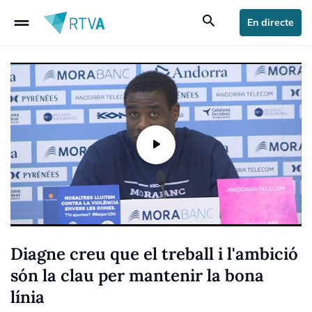
drag_handle
search
En directe
Diagne creu que el treball i l'ambició
són la clau per mantenir la bona
línia