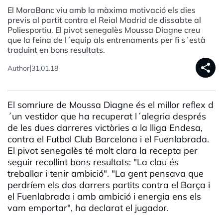
El MoraBanc viu amb la màxima motivació els dies
previs al partit contra el Reial Madrid de dissabte al
Poliesportiu. El pivot senegalès Moussa Diagne creu
que la feina de l´equip als entrenaments per fi s´està
traduint en bons resultats.
share
|
Author
31.01.18
El somriure de Moussa Diagne és el millor reflex d
´un vestidor que ha recuperat l´alegria després
de les dues darreres victòries a la lliga Endesa,
contra el Futbol Club Barcelona i el Fuenlabrada.
El pivot senegalès té molt clara la recepta per
seguir recollint bons resultats: "La clau és
treballar i tenir ambició". "La gent pensava que
perdríem els dos darrers partits contra el Barça i
el Fuenlabrada i amb ambició i energia ens els
vam emportar", ha declarat el jugador.