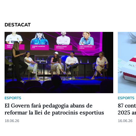
DESTACAT
ESPORTS
ESPORTS
El Govern farà pedagogia abans de
87 cont
reformar la llei de patrocinis esportius
2025 a
18.06.26
16.06.26