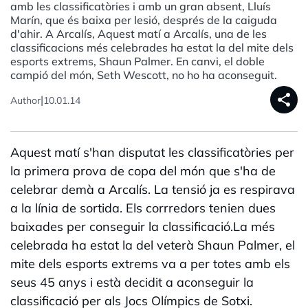
amb les classificatòries i amb un gran absent, Lluís
Marín, que és baixa per lesió, després de la caiguda
d'ahir. A Arcalís, Aquest matí a Arcalís, una de les
classificacions més celebrades ha estat la del mite dels
esports extrems, Shaun Palmer. En canvi, el doble
campió del món, Seth Wescott, no ho ha aconseguit.
share
|
Author
10.01.14
Aquest matí s'han disputat les classificatòries per
la primera prova de copa del món que s'ha de
celebrar demà a Arcalís. La tensió ja es respirava
a la línia de sortida. Els corrredors tenien dues
baixades per conseguir la classificació.La més
celebrada ha estat la del veterà Shaun Palmer, el
mite dels esports extrems va a per totes amb els
seus 45 anys i està decidit a aconseguir la
classificació per als Jocs Olímpics de Sotxi.