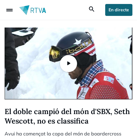
drag_handle
search
En directe
El doble campió del món d'SBX, Seth
Wescott, no es classifica
Avui ha començat la copa del món de boardercross