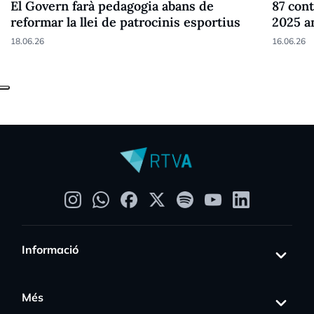
El Govern farà pedagogia abans de
87 cont
reformar la llei de patrocinis esportius
2025 a
18.06.26
16.06.26
Informació
Més