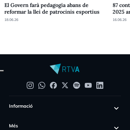
El Govern farà pedagogia abans de
87 cont
reformar la llei de patrocinis esportius
2025 a
18.06.26
16.06.26
Informació
Més