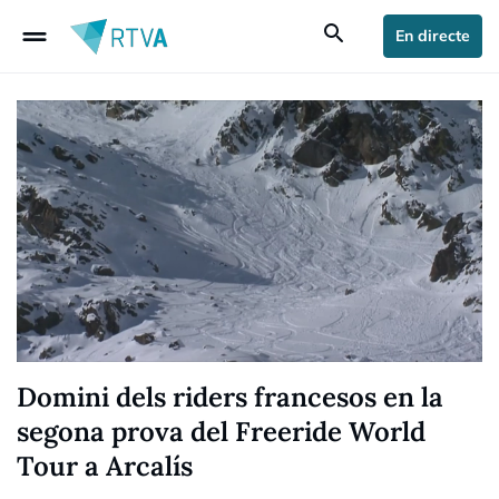
drag_handle
search
En directe
Domini dels riders francesos en la
segona prova del Freeride World
Tour a Arcalís