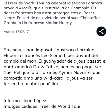
El Freeride World Tour ha celebrat la segona i darrera
prova a Arcalís, que substituïa la de Chamonix. Els
riders francesos han estat protagonistes al Baser
Negre. En surf de neu, victòria per al suec Christoffer
Granbom i la francesa Marion Haerty.
share
|
Author
15.02.17
En esquí, s'han imposat l´austríaca Lorraine
Huber i el francès Léo Slemett, per davant del
campió del món. El guanyador de dijous passat, el
nord-americà Drew Tabke, només ha pogut ser
15è. Pel que fa a l´aranès Aymar Navarro, que
competia amb una wild-card i dijous va ser
tercer, ha acabat penúltim.
Informa : Joan López
Imatges cedides: Freeride World Tour