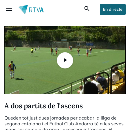
drag_handle
search
En directe
A dos partits de l'ascens
Queden tot just dues jornades per acabar la lliga de
segona catalana i el Futbol Club Andorra té a les seves
mans ser campió de grup i aconseguir l´ascens. El