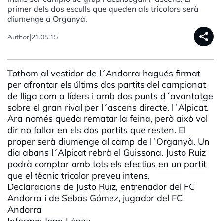
primer dels dos esculls que queden als tricolors serà
diumenge a Organyà.
share
|
Author
21.05.15
Tothom al vestidor de l´Andorra hagués firmat
per afrontar els últims dos partits del campionat
de lliga com a líders i amb dos punts d´avantatge
sobre el gran rival per l´ascens directe, l´Alpicat.
Ara només queda rematar la feina, però això vol
dir no fallar en els dos partits que resten. El
proper serà diumenge al camp de l´Organyà. Un
dia abans l´Alpicat rebrà el Guissona. Justo Ruiz
podrà comptar amb tots els efectius en un partit
que el tècnic tricolor preveu intens.
Declaracions de Justo Ruiz, entrenador del FC
Andorra i de Sebas Gómez, jugador del FC
Andorra
Informa: Joan López