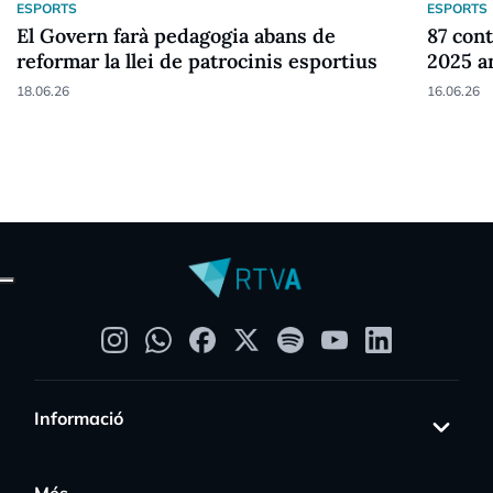
ESPORTS
ESPORTS
El Govern farà pedagogia abans de
87 cont
reformar la llei de patrocinis esportius
2025 a
18.06.26
16.06.26
Informació