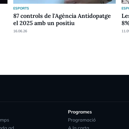
ESPORTS
ESP
87 controls de l'Agència Antidopatge
Le
el 2025 amb un positiu
8
16.06.26
11.0
Programes
emps
Programació
nda.ad
A la carta