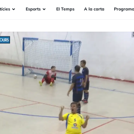
ícies
Esports
EI Temps
A la carta
Programa