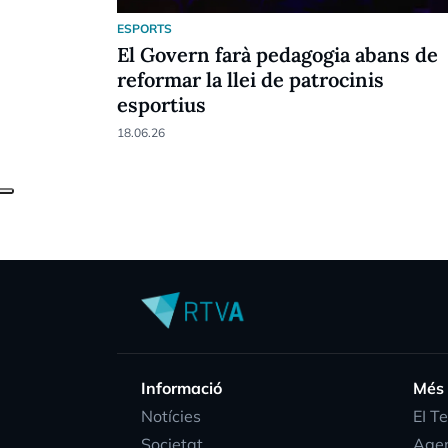
ESPORTS
El Govern farà pedagogia abans de
reformar la llei de patrocinis
esportius
18.06.26
Informació
Més
Notícies
EI T
Societat
Age