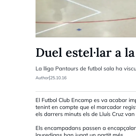
Duel estel·lar a la
La lliga Pantours de futbol sala ha viscut
|
Author
25.10.16
El Futbol Club Encamp es va acabar imp
tenint en compte que el marcador regis
els darrers minuts els de Lluís Cruz van
Els encampadans passen a encapçalar la 
lauredians han jugat un partit més.