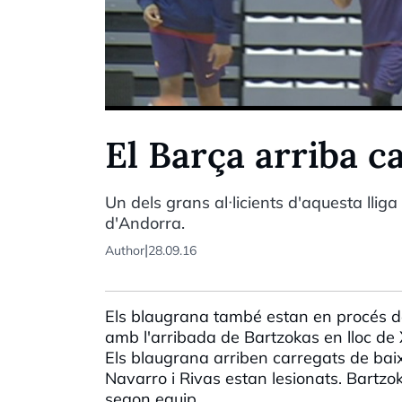
El Barça arriba c
Un dels grans al·licients d'aquesta llig
d'Andorra.
|
Author
28.09.16
Els blaugrana també estan en procés de
amb l'arribada de Bartzokas en lloc de
Els blaugrana arriben carregats de bai
Navarro i Rivas estan lesionats. Bartzok
segon equip.