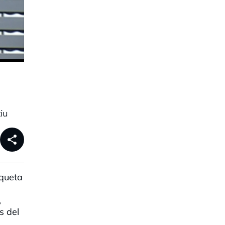
iu
share
nqueta
,
s del