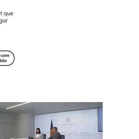
t que
gur