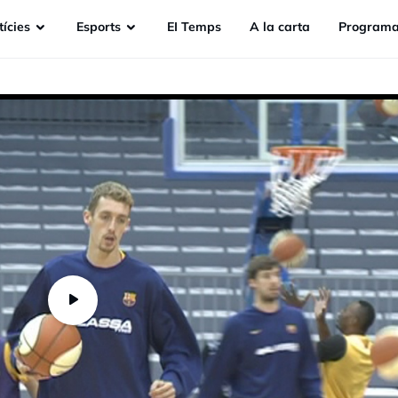
ícies
Esports
EI Temps
A la carta
Programa