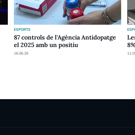
ESPORTS
ESP
87 controls de l'Agència Antidopatge
Le
el 2025 amb un positiu
8
16.06.26
11.0