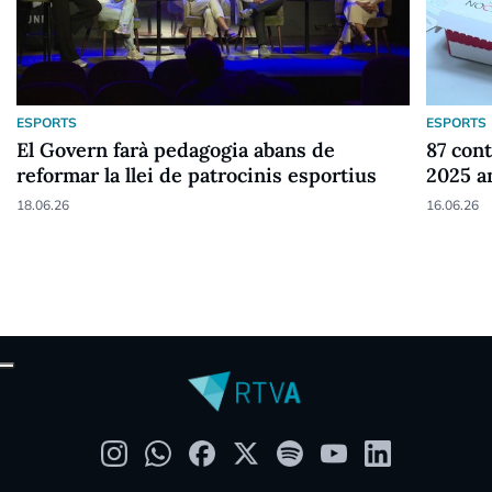
ESPORTS
ESPORTS
El Govern farà pedagogia abans de
87 cont
reformar la llei de patrocinis esportius
2025 a
18.06.26
16.06.26