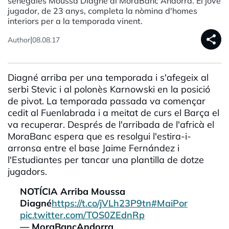
senegalès Moussa Diagné al MoraBanc Andorra. El jove
jugador, de 23 anys, completa la nòmina d'homes
interiors per a la temporada vinent.
share
|
Author
08.08.17
Diagné arriba per una temporada i s'afegeix al
serbi Stevic i al polonès Karnowski en la posició
de pivot. La temporada passada va començar
cedit al Fuenlabrada i a meitat de curs el Barça el
va recuperar. Després de l'arribada de l'africà el
MoraBanc espera que es resolgui l'estira-i-
arronsa entre el base Jaime Fernández i
l'Estudiantes per tancar una plantilla de dotze
jugadors.
NOTÍCIA Arriba Moussa
Diagné
https://t.co/jVLh23P9tn
#MaiPor
pic.twitter.com/TOS0ZEdnRp
— MoraBancAndorra