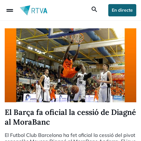
drag_handle
search
En directe
El Barça fa oficial la cessió de Diagné
al MoraBanc
El Futbol Club Barcelona ha fet oficial la cessió del pivot