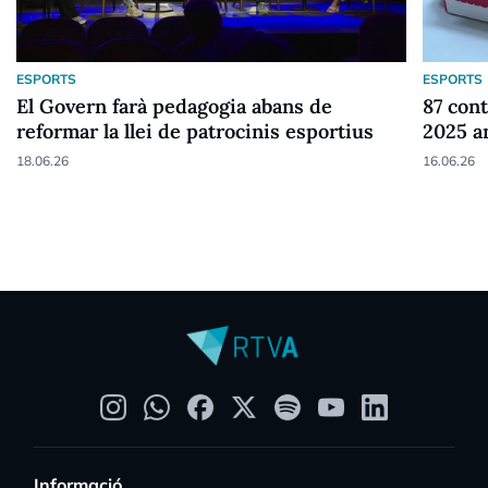
ESPORTS
ESPORTS
El Govern farà pedagogia abans de
87 cont
reformar la llei de patrocinis esportius
2025 a
18.06.26
16.06.26
Informació