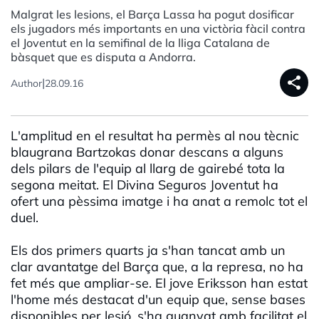
Malgrat les lesions, el Barça Lassa ha pogut dosificar
els jugadors més importants en una victòria fàcil contra
el Joventut en la semifinal de la lliga Catalana de
bàsquet que es disputa a Andorra.
share
|
Author
28.09.16
L'amplitud en el resultat ha permès al nou tècnic
blaugrana Bartzokas donar descans a alguns
dels pilars de l'equip al llarg de gairebé tota la
segona meitat. El Divina Seguros Joventut ha
ofert una pèssima imatge i ha anat a remolc tot el
duel.
Els dos primers quarts ja s'han tancat amb un
clar avantatge del Barça que, a la represa, no ha
fet més que ampliar-se. El jove Eriksson han estat
l'home més destacat d'un equip que, sense bases
disponibles per lesió, s'ha guanyat amb facilitat el