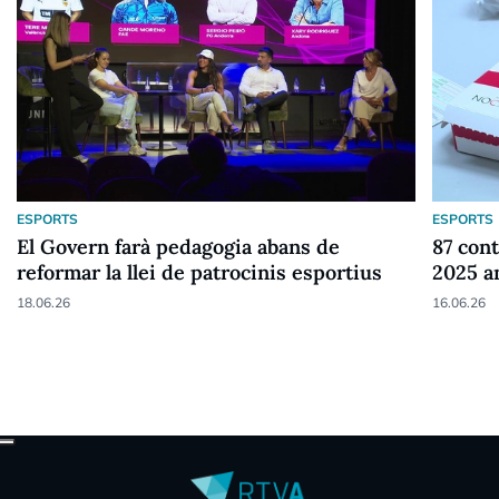
ESPORTS
ESPORTS
El Govern farà pedagogia abans de
87 cont
reformar la llei de patrocinis esportius
2025 a
18.06.26
16.06.26