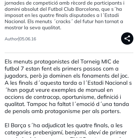
jornades de competició amb rècord de participants i
domini absolut del Futbol Club Barcelona, que s´ha
imposat en les quatre finals disputades a l´Estadi
Nacional. Els menuts ´cracks´ del futur han tornat a
mostrar la seva qualitat.
share
|
Author
05.06.16
Els menuts protagonistes del Torneig MIC de
futbol 7 estan fent els primers passos com a
jugadors, però ja dominen els fonaments del joc.
A les finals d´aquesta tarda a l´Estadi Nacional s
´han pogut veure exemples de manual en
accions de contracop, oportunisme, definició i
qualitat. Tampoc ha faltat l´emoció d´una tanda
de penals amb protagonisme per als porters.
El Barça s´ha adjudicat les quatre finals, a les
categories prebenjamí, benjamí, aleví de primer