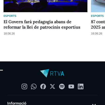
ESPORTS
ESPORTS
El Govern farà pedagogia abans de
87 cont
reformar la llei de patrocinis esportius
2025 a
18.06.26
16.06.26
Informació