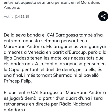
entrenat aquesta setmana pensant en el MoraBanc
Andorra.
share
|
Author
14.11.15
De la seva banda el CAI Saragossa també s'ha
entrenat aquesta setmana pensant en el
MoraBanc Andorra. Els aragonesos van guanyar
dimecres a Venècia en partit d'Eurocup, però a la
lliga Endesa tenen les mateixes necessitats que
els andorrans. A la capital aragonesa pensen en
la Copa, per tant, el duel de demà, per a ells, és
una final, i més tornant Shermadini al pavelló
Príncep Felip.
El duel entre CAI Saragossa i MoraBanc Andorra
es jugarà demà, a partir d'un quart d'una i serà
retransmès en directe per Ràdio Nacional
d'Andorra.