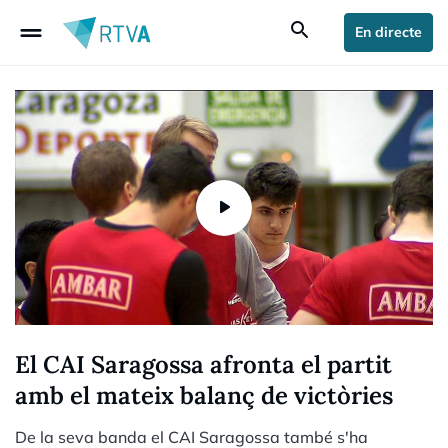
drag_handle
search
En directe
El CAI Saragossa afronta el partit
amb el mateix balanç de victòries
De la seva banda el CAI Saragossa també s'ha