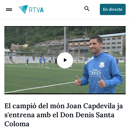
drag_handle
search
En directe
El campió del món Joan Capdevila ja
s'entrena amb el Don Denis Santa
Coloma