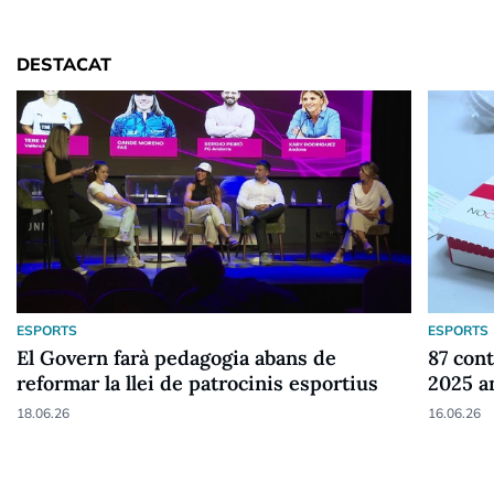
DESTACAT
ESPORTS
ESPORTS
El Govern farà pedagogia abans de
87 cont
reformar la llei de patrocinis esportius
2025 a
18.06.26
16.06.26