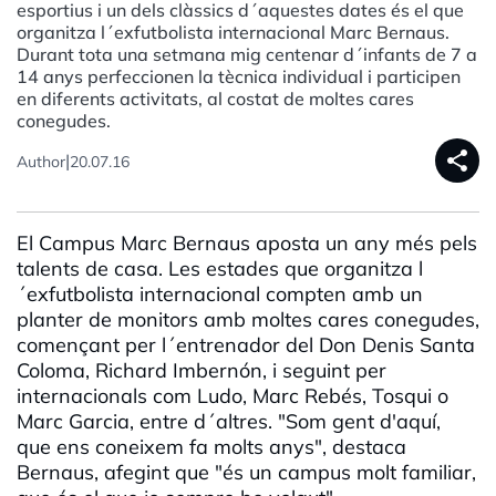
esportius i un dels clàssics d´aquestes dates és el que
organitza l´exfutbolista internacional Marc Bernaus.
Durant tota una setmana mig centenar d´infants de 7 a
14 anys perfeccionen la tècnica individual i participen
en diferents activitats, al costat de moltes cares
conegudes.
share
|
Author
20.07.16
El Campus Marc Bernaus aposta un any més pels
talents de casa. Les estades que organitza l
´exfutbolista internacional compten amb un
planter de monitors amb moltes cares conegudes,
començant per l´entrenador del Don Denis Santa
Coloma, Richard Imbernón, i seguint per
internacionals com Ludo, Marc Rebés, Tosqui o
Marc Garcia, entre d´altres. "Som gent d'aquí,
que ens coneixem fa molts anys", destaca
Bernaus, afegint que "és un campus molt familiar,