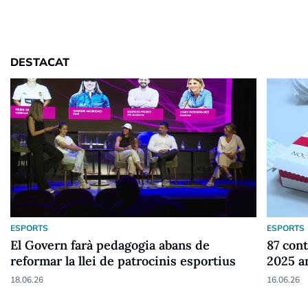
DESTACAT
ESPORTS
ESPORTS
El Govern farà pedagogia abans de
87 cont
reformar la llei de patrocinis esportius
2025 a
18.06.26
16.06.26