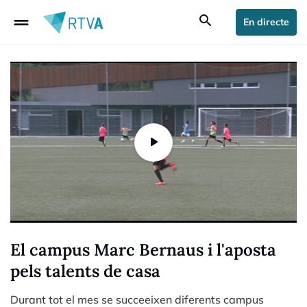
drag_handle
search
En directe
El campus Marc Bernaus i l'aposta
pels talents de casa
Durant tot el mes se succeeixen diferents campus