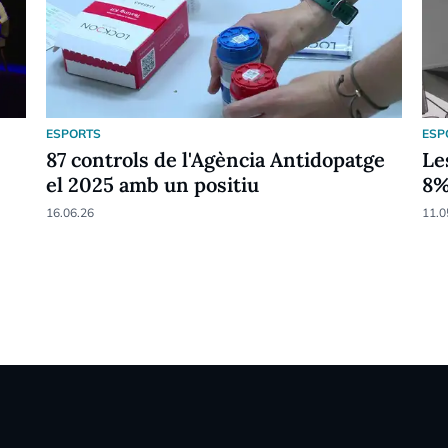
ESPORTS
ESP
87 controls de l'Agència Antidopatge
Le
el 2025 amb un positiu
8
16.06.26
11.0