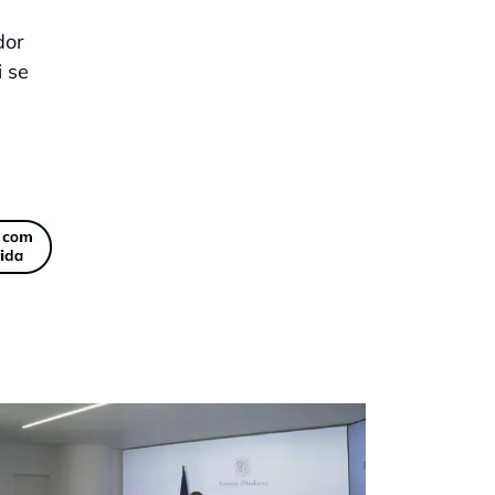
dor
i se