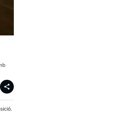
amb
share
sició.