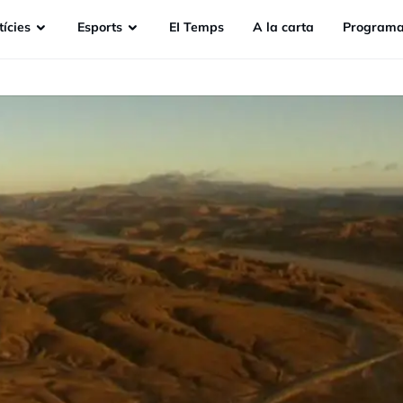
ícies
Esports
EI Temps
A la carta
Programa