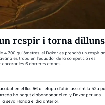
un respir i torna dilluns
de 4.700 quilòmetres, el Dakar es prendrà un respir 
avana es troba en l'equador de la competició i es
r encarar les 6 darreres etapes.
abat en el lloc 66 a l'etapa d'ahir, assolint la 52a po
Barreda ha hagut d'abandonar el rally Dakar per uns
la seva Honda el dia anterior.