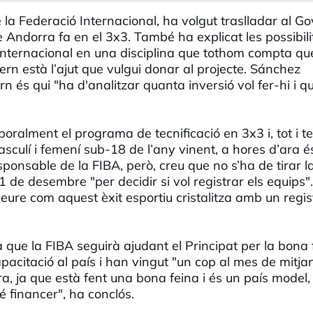
a Federació Internacional, ha volgut traslladar al G
ue Andorra fa en el 3x3. També ha explicat les possibili
 internacional en una disciplina que tothom compta qu
rn està l’ajut que vulgui donar al projecte. Sánchez
n és qui "ha d'analitzar quanta inversió vol fer-hi i q
alment el programa de tecnificació en 3x3 i, tot i te
asculí i femení sub-18 de l’any vinent, a hores d’ara é
sponsable de la FIBA, però, creu que no s’ha de tirar l
'1 de desembre "per decidir si vol registrar els equips"
veure com aquest èxit esportiu cristalitza amb un regist
que la FIBA seguirà ajudant el Principat per la bona 
apacitació al país i han vingut "un cop al mes de mitja
a, ja que està fent una bona feina i és un país model,
 financer", ha conclós.