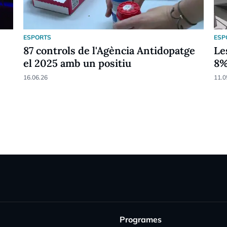
ESPORTS
ESP
87 controls de l'Agència Antidopatge
Le
el 2025 amb un positiu
8
16.06.26
11.0
Programes