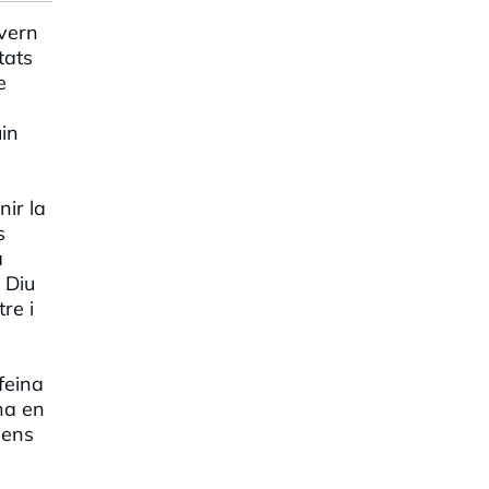
overn
tats
e
uin
nir la
s
a
. Diu
re i
feina
na en
 ens