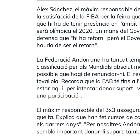
Álex Sánchez, el màxim responsable de l
la satisfacció de la FIBA per la feina q
que hi ha de tenir presència en l’àmbit
serà olímpica el 2020. En mans del Gove
defensa que "hi ha retorn" però el Gover
hauria de ser el retorn".
La Federació Andorrana ha tancat tempor
classificació per als Mundials absolut m
possible que hagi de renunciar-hi. El re
tovallola. Recorda que la FAB té fins a l
estar aquí "per intentar donar suport i 
una participació".
El màxim responsable del 3x3 assegura 
que fa. Explica que han fet cursos de c
els darrers anys". "Per nosaltres Andorr
sembla important donar-li suport, també