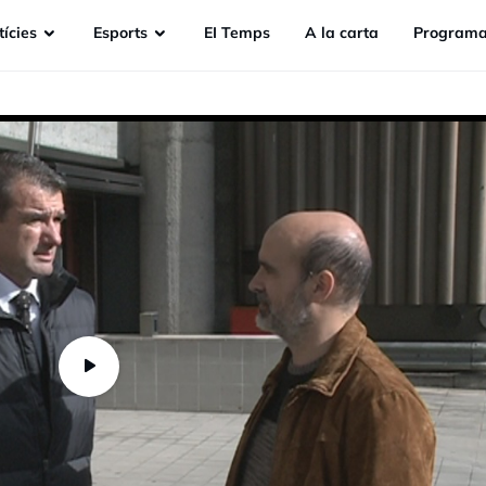
ícies
Esports
EI Temps
A la carta
Programa