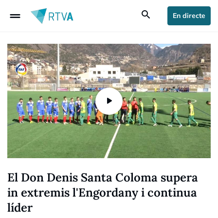
drag_handle
search
En directe
El Don Denis Santa Coloma supera
in extremis l'Engordany i continua
líder