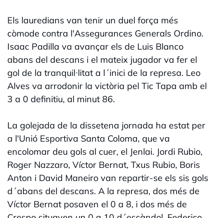
Els lauredians van tenir un duel força més
còmode contra l'Assegurances Generals Ordino.
Isaac Padilla va avançar els de Luis Blanco
abans del descans i el mateix jugador va fer el
gol de la tranquil·litat a l´inici de la represa. Leo
Alves va arrodonir la victòria pel Tic Tapa amb el
3 a 0 definitiu, al minut 86.
La golejada de la dissetena jornada ha estat per
a l'Unió Esportiva Santa Coloma, que va
encolomar deu gols al cuer, el Jenlai. Jordi Rubio,
Roger Nazzaro, Víctor Bernat, Txus Rubio, Boris
Anton i David Maneiro van repartir-se els sis gols
d´abans del descans. A la represa, dos més de
Víctor Bernat posaven el 0 a 8, i dos més de
Crespo situaven un 0 a 10 d´escàndol. Federico