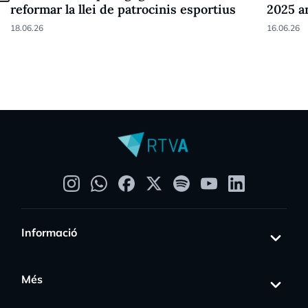
reformar la llei de patrocinis esportius
2025 a
18.06.26
16.06.26
Informació
Més