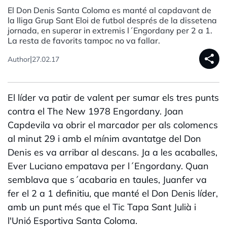
El Don Denis Santa Coloma es manté al capdavant de
la lliga Grup Sant Eloi de futbol després de la dissetena
jornada, en superar in extremis l´Engordany per 2 a 1.
La resta de favorits tampoc no va fallar.
share
|
Author
27.02.17
El líder va patir de valent per sumar els tres punts
contra el The New 1978 Engordany. Joan
Capdevila va obrir el marcador per als colomencs
al minut 29 i amb el mínim avantatge del Don
Denis es va arribar al descans. Ja a les acaballes,
Ever Luciano empatava per l´Engordany. Quan
semblava que s´acabaria en taules, Juanfer va
fer el 2 a 1 definitiu, que manté el Don Denis líder,
amb un punt més que el Tic Tapa Sant Julià i
l'Unió Esportiva Santa Coloma.