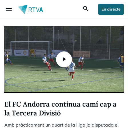
drag_handle
search
En directe
El FC Andorra continua camí cap a
la Tercera Divisió
Amb pràcticament un quart de la lliga ja disputada el