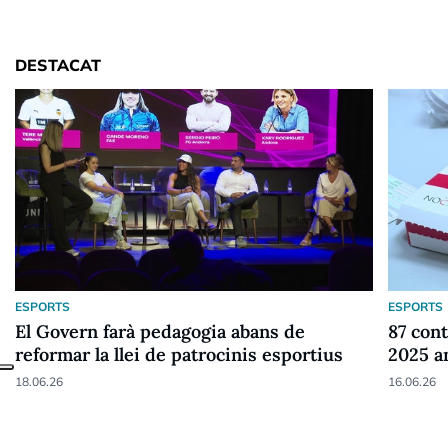
DESTACAT
ESPORTS
ESPORTS
El Govern farà pedagogia abans de
87 cont
reformar la llei de patrocinis esportius
2025 a
18.06.26
16.06.26