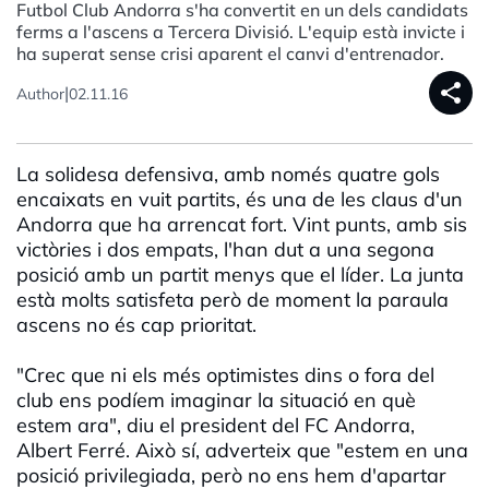
Futbol Club Andorra s'ha convertit en un dels candidats
ferms a l'ascens a Tercera Divisió. L'equip està invicte i
ha superat sense crisi aparent el canvi d'entrenador.
share
|
Author
02.11.16
La solidesa defensiva, amb només quatre gols
encaixats en vuit partits, és una de les claus d'un
Andorra que ha arrencat fort. Vint punts, amb sis
victòries i dos empats, l'han dut a una segona
posició amb un partit menys que el líder. La junta
està molts satisfeta però de moment la paraula
ascens no és cap prioritat.
"Crec que ni els més optimistes dins o fora del
club ens podíem imaginar la situació en què
estem ara", diu el president del FC Andorra,
Albert Ferré. Això sí, adverteix que "estem en una
posició privilegiada, però no ens hem d'apartar