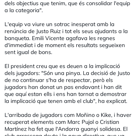
dels objectius que tenim, que és consolidar l'equip
a la categoria".
L'equip va viure un sotrac inesperat amb la
renúncia de Justo Ruiz i tot els seus ajudants a la
banqueta. Emili Vicente agafava les regnes
d'immediat i de moment els resultats segueixen
sent igual de bons.
El president creu que es deuen a la implicació
dels jugadors: "Són una pinya. La decisió de Justo
de no continuar s'ha de respectar, però els
jugadors han donat un pas endavant i han dit
que aquí estan ells i ens han tornat a demostrar
la implicació que tenen amb el club", ha explicat.
L'arribada de jugadors com Moñino o Kike, i haver
recuperat elements com Marc Pujol o Cristian
Martínez ha fet que l'Andorra guanyi solidesa. El
club arrossega deute i la nova directiva, que va