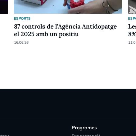
ESPORTS
ESP
87 controls de l'Agència Antidopatge
Le
el 2025 amb un positiu
8
16.06.26
11.0
Programes