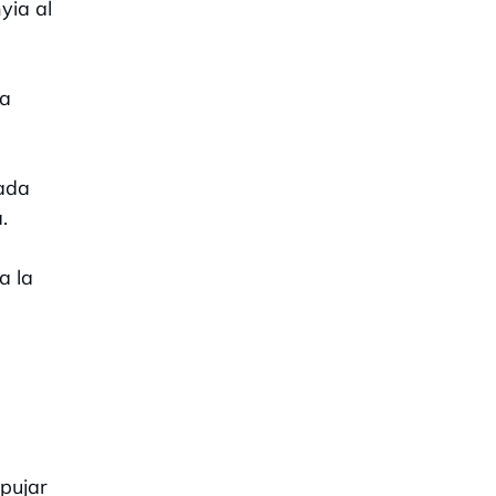
yia al
 a
gada
.
a la
 pujar