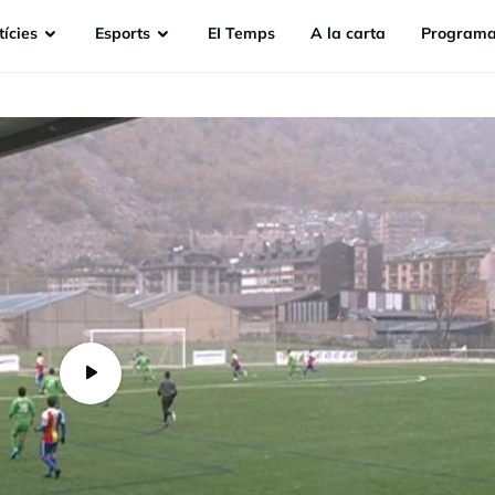
ícies
Esports
EI Temps
A la carta
Programa