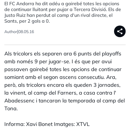
El FC Andorra ha dit adéu a gairebé totes les opcions
de continuar lluitant per pujar a Tercera Divisió. Els de
Justo Ruiz han perdut al camp d'un rival directe, el
Sants, per 2 gols a 0.
share
|
Author
08.05.16
Als tricolors els separen ara 6 punts del playoffs
amb només 9 per jugar-se. I és que per avui
passaven gairebé totes les opcions de continuar
somiant amb el segon ascens consecutiu. Ara,
però, als tricolors encara els queden 3 jornades,
la vinent, al camp del Farners, a casa contra l'
Abadessenc i tancaran la temporada al camp del
Tona.
Informa: Xavi Bonet Imatges: XTVL