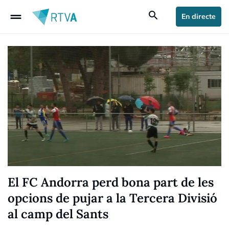
drag_handle
search
En directe
El FC Andorra perd bona part de les
opcions de pujar a la Tercera Divisió
al camp del Sants