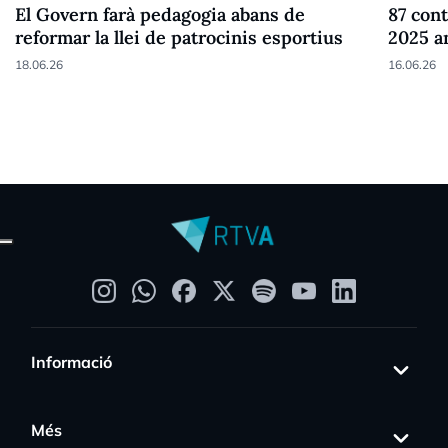
El Govern farà pedagogia abans de
87 cont
reformar la llei de patrocinis esportius
2025 a
18.06.26
16.06.26
Informació
Més