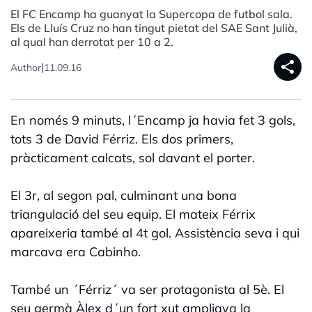
El FC Encamp ha guanyat la Supercopa de futbol sala.
Els de Lluís Cruz no han tingut pietat del SAE Sant Julià,
al qual han derrotat per 10 a 2.
share
|
Author
11.09.16
En només 9 minuts, l´Encamp ja havia fet 3 gols,
tots 3 de David Férriz. Els dos primers,
pràcticament calcats, sol davant el porter.
El 3r, al segon pal, culminant una bona
triangulació del seu equip. El mateix Férrix
apareixeria també al 4t gol. Assistència seva i qui
marcava era Cabinho.
També un ´Férriz´ va ser protagonista al 5è. El
seu germà Àlex d´un fort xut ampliava la