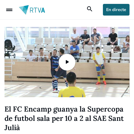
drag_handle
search
En directe
El FC Encamp guanya la Supercopa
de futbol sala per 10 a 2 al SAE Sant
Julià