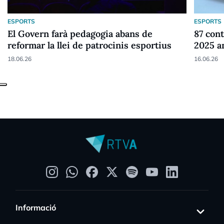
ESPORTS
ESPORTS
El Govern farà pedagogia abans de
87 cont
reformar la llei de patrocinis esportius
2025 a
18.06.26
16.06.26
Informació