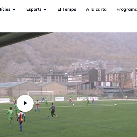
ícies
Esports
EI Temps
A la carta
Programa