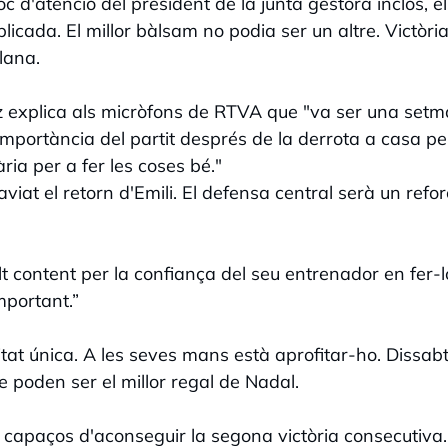
oc d'atenció del president de la junta gestora inclòs, e
ada. El millor bàlsam no podia ser un altre. Victòri
lana.
iz explica als micròfons de RTVA que "va ser una set
mportància del partit després de la derrota a casa pe
ria per a fer les coses bé."
viat el retorn d'Emili. El defensa central serà un refo
t content per la confiança del seu entrenador en fer-l
mportant.”
itat única. A les seves mans està aprofitar-ho. Dissab
e poden ser el millor regal de Nadal.
 capaços d'aconseguir la segona victòria consecutiva.