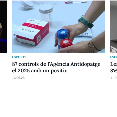
ESPORTS
ESP
87 controls de l'Agència Antidopatge
Le
el 2025 amb un positiu
8
16.06.26
11.0