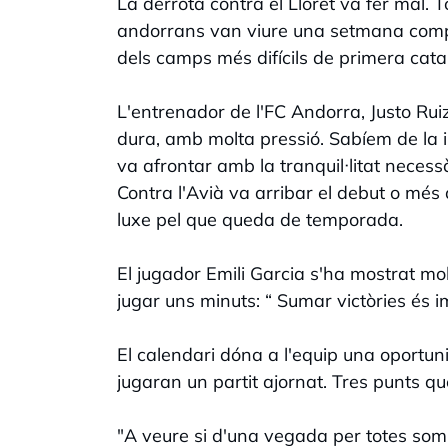
La derrota contra el Lloret va fer mal. T
andorrans van viure una setmana complic
dels camps més difícils de primera cata
L'entrenador de l'FC Andorra, Justo Ru
dura, amb molta pressió. Sabíem de la i
va afrontar amb la tranquil·litat necessà
Contra l'Avià va arribar el debut o més a
luxe pel que queda de temporada.
El jugador Emili Garcia s'ha mostrat mol
jugar uns minuts: “ Sumar victòries és i
El calendari dóna a l'equip una oportun
jugaran un partit ajornat. Tres punts qu
"A veure si d'una vegada per totes som