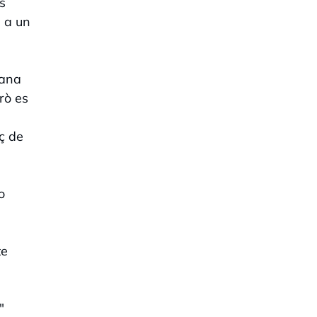
ls
a a un
mana
rò es
rç de
o
te
"