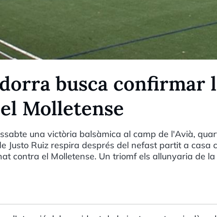
ndorra busca confirmar 
 el Molletense
ssabte una victòria balsàmica al camp de l'Avià, quar
de Justo Ruiz respira després del nefast partit a casa 
rnat contra el Molletense. Un triomf els allunyaria de l