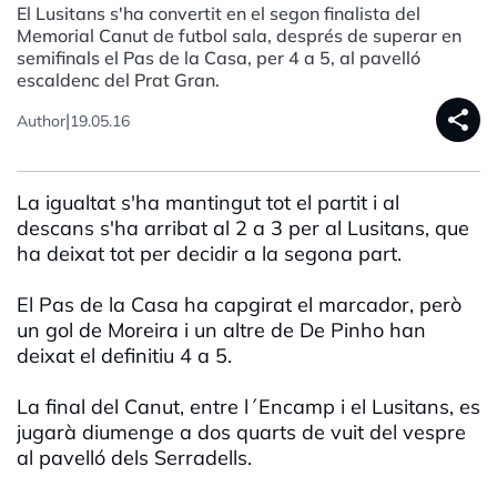
El Lusitans s'ha convertit en el segon finalista del
Memorial Canut de futbol sala, després de superar en
semifinals el Pas de la Casa, per 4 a 5, al pavelló
escaldenc del Prat Gran.
share
|
Author
19.05.16
La igualtat s'ha mantingut tot el partit i al
descans s'ha arribat al 2 a 3 per al Lusitans, que
ha deixat tot per decidir a la segona part.
El Pas de la Casa ha capgirat el marcador, però
un gol de Moreira i un altre de De Pinho han
deixat el definitiu 4 a 5.
La final del Canut, entre l´Encamp i el Lusitans, es
jugarà diumenge a dos quarts de vuit del vespre
al pavelló dels Serradells.