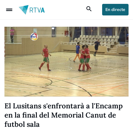
drag_handle
search
En directe
El Lusitans s'enfrontarà a l'Encamp
en la final del Memorial Canut de
futbol sala