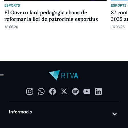
ESPORTS
ESPORTS
El Govern farà pedagogia abans de
87 cont
reformar la llei de patrocinis esportius
2025 a
18.06.26
16.06.26
Informació