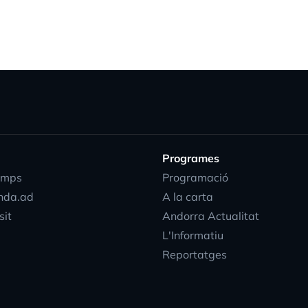
Programes
emps
Programació
nda.ad
A la carta
sit
Andorra Actualitat
L'Informatiu
Reportatges