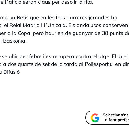
e l´afició seran claus per assolir la fita.
b un Betis que en les tres darreres jornades ha
o, el Reial Madrid i l´Unicaja. Els andalusos conserven
per a la Copa, però haurien de guanyar de 38 punts d
el Baskonia.
 ahir per febre i es recupera contrarellotge. El due
a dos quarts de set de la tarda al Poliesportiu, en di
 Difusió.