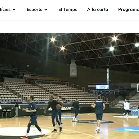
ícies
Esports
EI Temps
A la carta
Programa