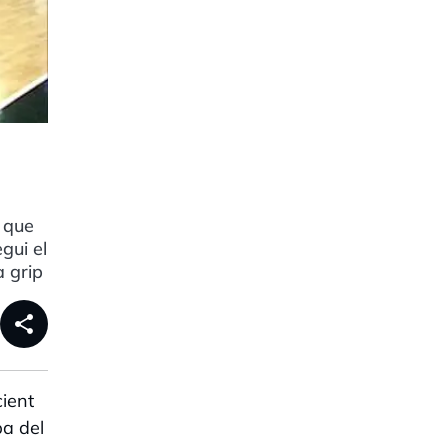
 que
gui el
a grip
share
cient
pa del