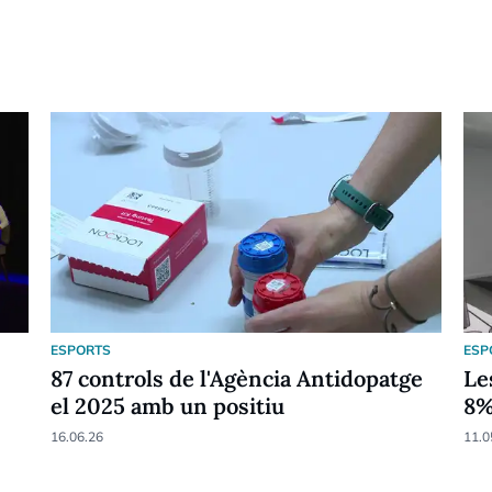
ESPORTS
ESP
87 controls de l'Agència Antidopatge
Le
el 2025 amb un positiu
8
16.06.26
11.0