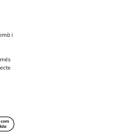
emà i
l més
recte