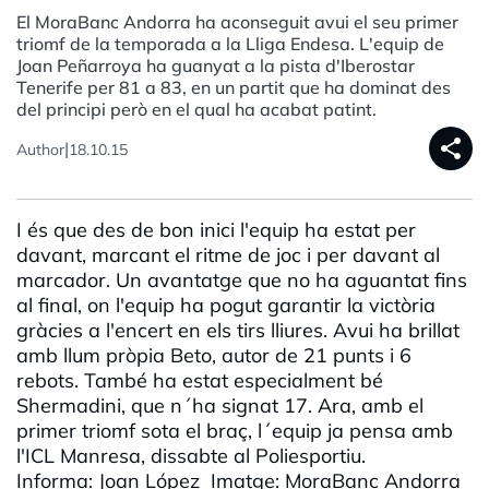
El MoraBanc Andorra ha aconseguit avui el seu primer
triomf de la temporada a la Lliga Endesa. L'equip de
Joan Peñarroya ha guanyat a la pista d'Iberostar
Tenerife per 81 a 83, en un partit que ha dominat des
del principi però en el qual ha acabat patint.
share
|
Author
18.10.15
I és que des de bon inici l'equip ha estat per
davant, marcant el ritme de joc i per davant al
marcador. Un avantatge que no ha aguantat fins
al final, on l'equip ha pogut garantir la victòria
gràcies a l'encert en els tirs lliures. Avui ha brillat
amb llum pròpia Beto, autor de 21 punts i 6
rebots. També ha estat especialment bé
Shermadini, que n´ha signat 17. Ara, amb el
primer triomf sota el braç, l´equip ja pensa amb
l'ICL Manresa, dissabte al Poliesportiu.
Informa: Joan López Imatge: MoraBanc Andorra