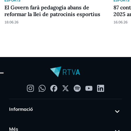
ESPORTS
ESPORTS
El Govern farà pedagogia abans de
87 cont
reformar la llei de patrocinis esportius
2025 a
18.06.26
16.06.26
Informació
Més