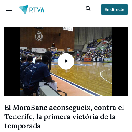
drag_handle
search
En directe
El MoraBanc aconsegueix, contra el
Tenerife, la primera victòria de la
temporada