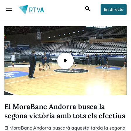
drag_handle
search
En directe
El MoraBanc Andorra busca la
segona victòria amb tots els efectius
El MoraBanc Andorra buscarà aquesta tarda la segona