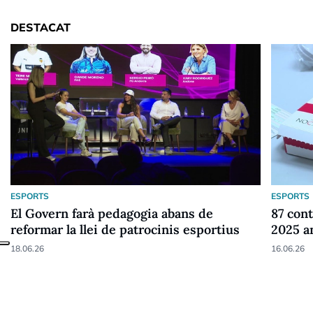
DESTACAT
ESPORTS
ESPORTS
El Govern farà pedagogia abans de
87 cont
reformar la llei de patrocinis esportius
2025 a
18.06.26
16.06.26