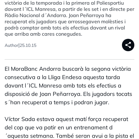
victòria de la temporada i la primera al Poliesportiu
davant l´ICL Manresa, a partir de les set i en directe per
Ràdio Nacional d´Andorra. Joan Peñarroya ha
recuperat els jugadors que arrossegaven molèsties i
podrà comptar amb tots els efectius davant un rival
que arriba amb cares conegudes.
share
|
Author
25.10.15
El MoraBanc Andorra buscarà la segona victòria
consecutiva a la Lliga Endesa aquesta tarda
davant l´ICL Manresa amb tots els efectius a
disposició de Joan Peñarroya. Els jugadors tocats
s´han recuperat a temps i podran jugar.
Víctor Sada estava aquest matí força recuperat
del cop que va patir en un entrenament d
´aquesta setmana. També seran avui a la pista el