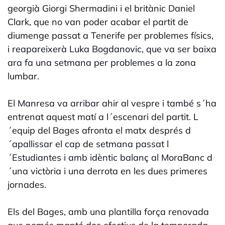
georgià Giorgi Shermadini i el britànic Daniel
Clark, que no van poder acabar el partit de
diumenge passat a Tenerife per problemes físics,
i reapareixerà Luka Bogdanovic, que va ser baixa
ara fa una setmana per problemes a la zona
lumbar.
El Manresa va arribar ahir al vespre i també s´ha
entrenat aquest matí a l´escenari del partit. L
´equip del Bages afronta el matx després d
´apallissar el cap de setmana passat l
´Estudiantes i amb idèntic balanç al MoraBanc d
´una victòria i una derrota en les dues primeres
jornades.
Els del Bages, amb una plantilla força renovada