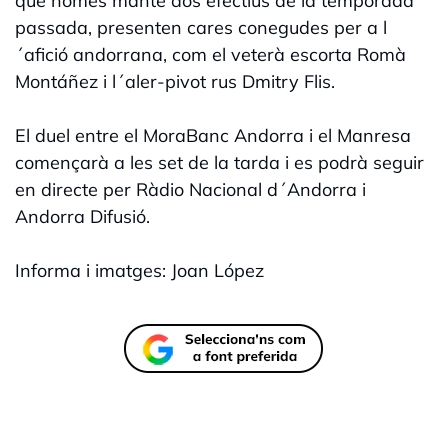
que només manté dos efectius de la temporada
passada, presenten cares conegudes per a l
´afició andorrana, com el veterà escorta Romà
Montáñez i l´aler-pivot rus Dmitry Flis.
El duel entre el MoraBanc Andorra i el Manresa
començarà a les set de la tarda i es podrà seguir
en directe per Ràdio Nacional d´Andorra i
Andorra Difusió.
Informa i imatges: Joan López