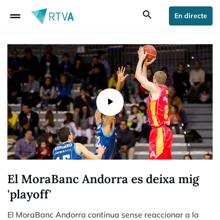
drag_handle
search
En directe
El MoraBanc Andorra es deixa mig
'playoff'
El MoraBanc Andorra continua sense reaccionar a la