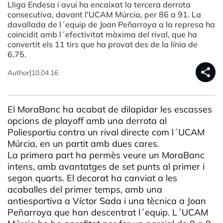
Lliga Endesa i avui ha encaixat la tercera derrota
consecutiva, davant l'UCAM Múrcia, per 86 a 91. La
davallada de l´equip de Joan Peñarroya a la represa ha
coincidit amb l´efectivitat màxima del rival, que ha
convertit els 11 tirs que ha provat des de la línia de
6,75.
share
|
Author
10.04.16
El MoraBanc ha acabat de dilapidar les escasses
opcions de playoff amb una derrota al
Poliesportiu contra un rival directe com l´UCAM
Múrcia, en un partit amb dues cares.
La primera part ha permès veure un MoraBanc
intens, amb avantatges de set punts al primer i
segon quarts. El decorat ha canviat a les
acaballes del primer temps, amb una
antiesportiva a Víctor Sada i una tècnica a Joan
Peñarroya que han descentrat l´equip. L´UCAM