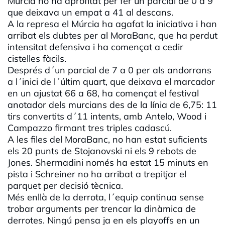
Múrcia ho ha aprofitat per fer un parcial de 0 a 9
que deixava un empat a 41 al descans.
A la represa el Múrcia ha agafat la iniciativa i han
arribat els dubtes per al MoraBanc, que ha perdut
intensitat defensiva i ha començat a cedir
cistelles fàcils.
Després d´un parcial de 7 a 0 per als andorrans
a l´inici de l´últim quart, que deixava el marcador
en un ajustat 66 a 68, ha començat el festival
anotador dels murcians des de la línia de 6,75: 11
tirs convertits d´11 intents, amb Antelo, Wood i
Campazzo firmant tres triples cadascú.
A les files del MoraBanc, no han estat suficients
els 20 punts de Stojanovski ni els 9 rebots de
Jones. Shermadini només ha estat 15 minuts en
pista i Schreiner no ha arribat a trepitjar el
parquet per decisió tècnica.
Més enllà de la derrota, l´equip continua sense
trobar arguments per trencar la dinàmica de
derrotes. Ningú pensa ja en els playoffs en un