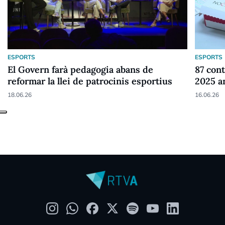
ESPORTS
ESPORTS
El Govern farà pedagogia abans de
87 cont
reformar la llei de patrocinis esportius
2025 a
18.06.26
16.06.26