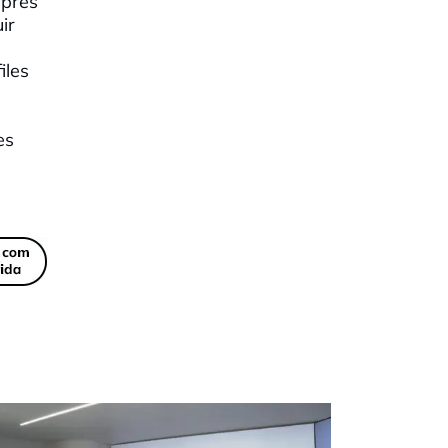
sprés
ir
iles
es