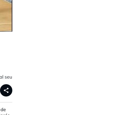
al seu
share
 de