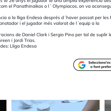
s té 26 anys el jugador te una àmplia experiència de
com el Panathinaikos o l´ Olympiacos, on va aconsegu
ia a la lliga Endesa després d´haver passat per les f
notador i el jugador més valorat de l´equip a la
acions de Daniel Clark i Sergio Pino per tal de suplir l
een i Jordi Trias.
es: Lliga Endesa