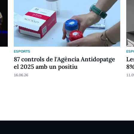
ESPORTS
ESP
87 controls de l'Agència Antidopatge
Le
el 2025 amb un positiu
8
16.06.26
11.0