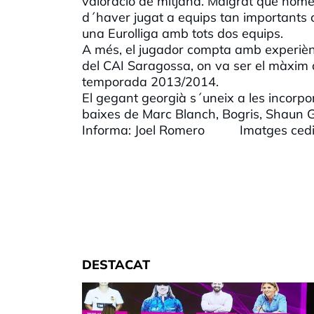
valoració de mitjana. Malgrat que nomé
d´haver jugat a equips tan importants 
una Eurolliga amb tots dos equips.
A més, el jugador compta amb experiènc
del CAI Saragossa, on va ser el màxim a
temporada 2013/2014.
El gegant georgià s´uneix a les incorpor
baixes de Marc Blanch, Bogris, Shaun Gr
Informa: Joel Romero Imatges cedid
DESTACAT