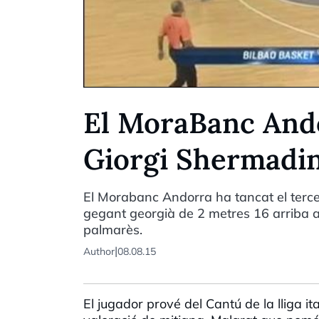
El MoraBanc Ando
Giorgi Shermadin
El Morabanc Andorra ha tancat el terce
gegant georgià de 2 metres 16 arriba a
palmarès.
|
Author
08.08.15
El jugador prové del Cantú de la lliga i