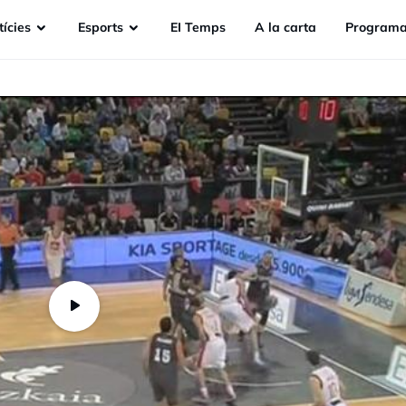
ícies
Esports
EI Temps
A la carta
Programa