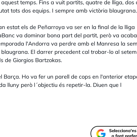
n aquest temps. Fins a vuit partits, quatre de lliga, dos
putat tots dos equips. I sempre amb victòria blaugrana.
 estat els de Peñarroya va ser en la final de la lliga
raBanc va dominar bona part del partit, però va acaba
temporada l'Andorra va perdre amb el Manresa la semi
ls blaugrana. El darrer precedent cal trobar-lo al setem
ls de Giorgios Bartzokas.
l Barça. Ho va fer un parell de cops en l'anterior etap
 lluny però l´objectiu és repetir-la. Diuen que l