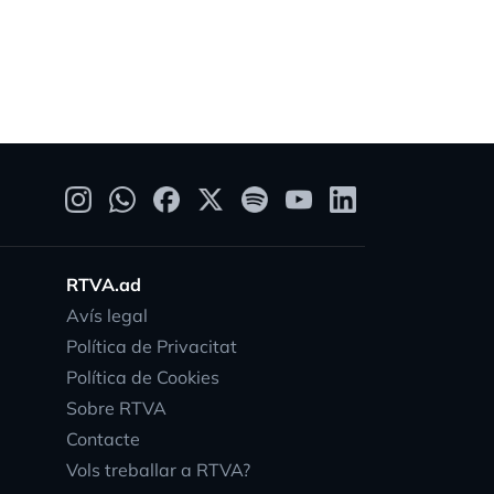
RTVA.ad
Avís legal
Política de Privacitat
Política de Cookies
Sobre RTVA
Contacte
Vols treballar a RTVA?