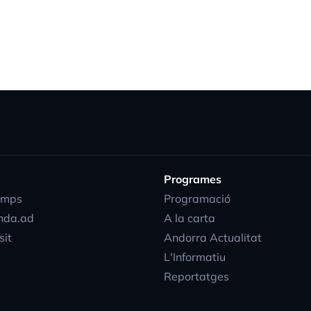
Programes
emps
Programació
nda.ad
A la carta
sit
Andorra Actualitat
L'Informatiu
Reportatges