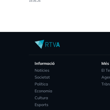
18.06.26
Informació
Més
Notícies
EI T
Societat
Age
Política
Tràn
Economia
Cultura
Esports