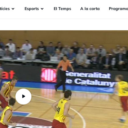
ícies
Esports
EI Temps
A la carta
Programa