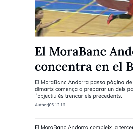
El MoraBanc Ando
concentra en el 
El MoraBanc Andorra passa pàgina de la
dimarts comença a preparar un dels parti
´objectiu és trencar els precedents.
|
Author
06.12.16
El MoraBanc Andorra compleix la tercer