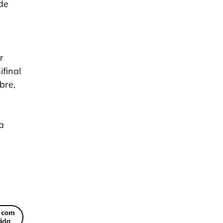
 de
r
final
bre,
a