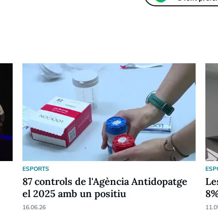
ESPORTS
ESP
87 controls de l'Agència Antidopatge
Le
el 2025 amb un positiu
8
16.06.26
11.0