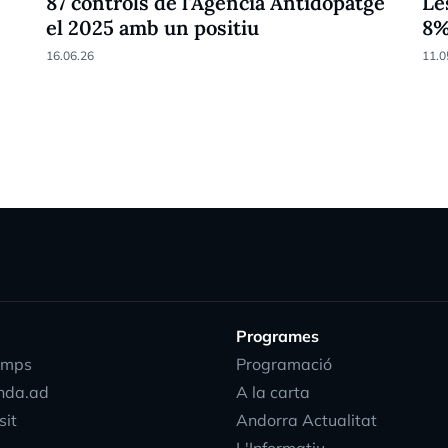
87 controls de l'Agència Antidopatge
Le
el 2025 amb un positiu
8
16.06.26
11.0
Programes
emps
Programació
nda.ad
A la carta
sit
Andorra Actualitat