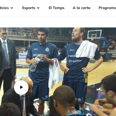
ícies
Esports
EI Temps
A la carta
Programa