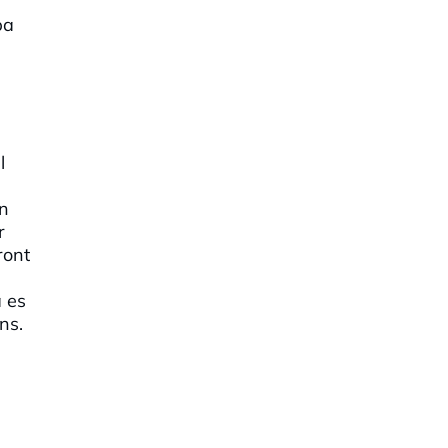
pa
l
en
r
ront
a es
ns.