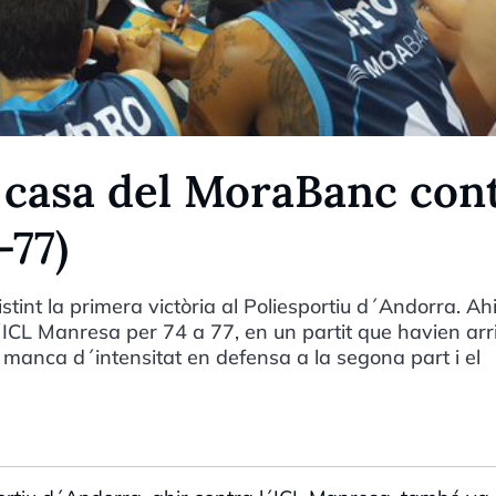
 casa del MoraBanc con
-77)
tint la primera victòria al Poliesportiu d´Andorra. Ahi
ICL Manresa per 74 a 77, en un partit que havien arr
 manca d´intensitat en defensa a la segona part i el