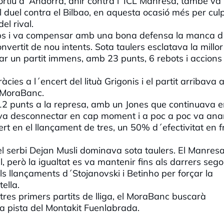
portiu d´Andorra, ahir contra l´ICL Manresa, també va
l duel contra el Bilbao, en aquesta ocasió més per cul
el rival.
ps i va compensar amb una bona defensa la manca d
nvertit de nou intents. Sota taulers esclatava la millor
r un partit immens, amb 23 punts, 6 rebots i accions
cies a l´encert del lituà Grigonis i el partit arribava a
l MoraBanc.
 12 punts a la represa, amb un Jones que continuava 
s va desconnectar en cap moment i a poc a poc va ana
rt en el llançament de tres, un 50% d´efectivitat en f
l serbi Dejan Musli dominava sota taulers. El Manres
, però la igualtat es va mantenir fins als darrers sego
ls llançaments d´Stojanovski i Betinho per forçar la
tella.
tres primers partits de lliga, el MoraBanc buscarà
la pista del Montakit Fuenlabrada.