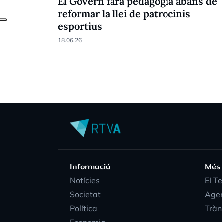
El Govern farà pedagogia abans de
reformar la llei de patrocinis
esportius
18.06.26
Informació
Més
Notícies
EI T
Societat
Age
Política
Tràn