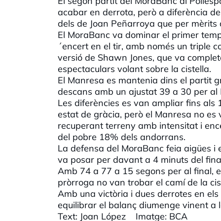
El segon partit del MoraBanc al Polies
acabar en derrota, però a diferència de
dels de Joan Peñarroya que per mèrits d
El MoraBanc va dominar el primer tem
´encert en el tir, amb només un triple co
versió de Shawn Jones, que va completa
espectaculars volant sobre la cistella.
El Manresa es mantenia dins el partit grà
descans amb un ajustat 39 a 30 per a
Les diferències es van ampliar fins als
estat de gràcia, però el Manresa no e
recuperant terreny amb intensitat i ence
del pobre 18% dels andorrans.
La defensa del MoraBanc feia aigües i e
va posar per davant a 4 minuts del final
Amb 74 a 77 a 15 segons per al final, e
pròrroga no van trobar el camí de la cis
Amb una victòria i dues derrotes en els 
equilibrar el balanç diumenge vinent a 
Text: Joan López Imatge: BCA