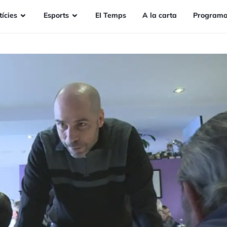
ícies
Esports
EI Temps
A la carta
Programa