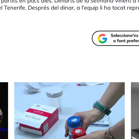
 partits en pocs dies. Dimarts de la setmana vinent a
el Tenerife. Després del dinar, a l'equip li ha tocat rep