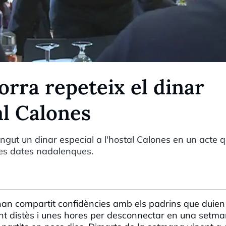
rra repeteix el dinar
al Calones
ngut un dinar especial a l'hostal Calones en un acte q
tes dates nadalenques.
va han compartit confidències amb els padrins que duie
nt distès i unes hores per desconnectar en una setm