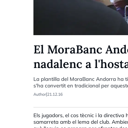
El MoraBanc Ando
nadalenc a l'host
La plantilla del MoraBanc Andorra ha ti
s'ha convertit en tradicional per aques
|
Author
21.12.16
Els jugadors, el cos tècnic i la directi
samarreta amb el lema del club. Ambie