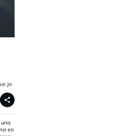
ue ja
share
n una
ana en