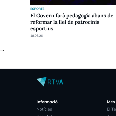
ESPORTS
El Govern farà pedagogia abans de
reformar la llei de patrocinis
esportius
18.06.26
Informació
Més
Notícies
EI T