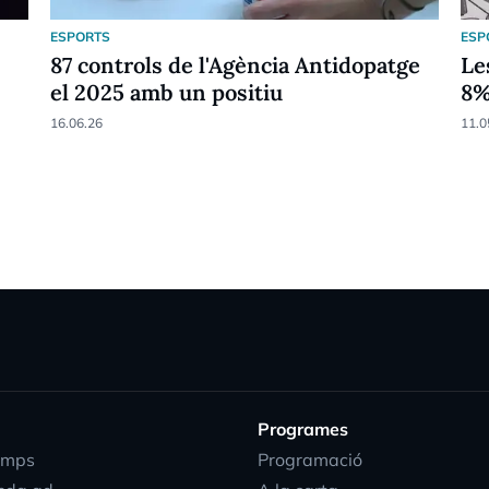
ESPORTS
ESP
87 controls de l'Agència Antidopatge
Le
el 2025 amb un positiu
8
16.06.26
11.0
Programes
emps
Programació