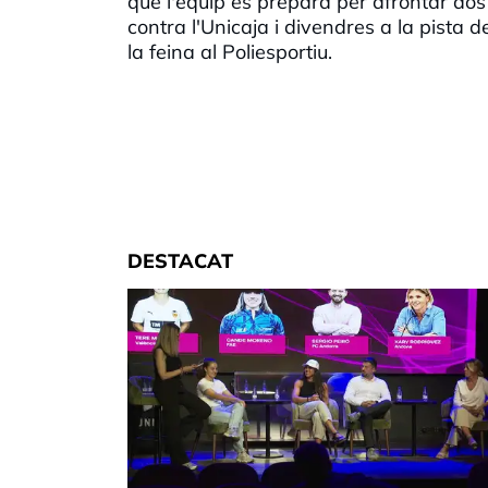
què l'equip es prepara per afrontar dos
contra l'Unicaja i divendres a la pista d
la feina al Poliesportiu.
DESTACAT